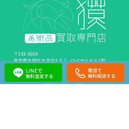
〒143-0016
東京都大田区大森北3-5-7 ロイヤルビル1階
営業時間：10:00～18:00 定休日：日曜日・祝日
LINEで
電話で
0120-89-0007
03-6423-1033
無料相談する
無料査定する
Copyright©株式会社獏 All Right Reserved.