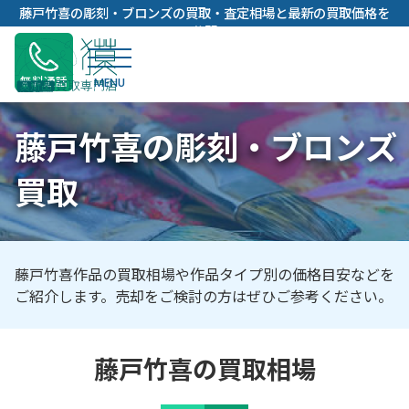
内
藤戸竹喜の彫刻・ブロンズの買取・査定相場と最新の買取価格を
容
公開
を
ス
無料通話
キ
ッ
藤戸竹喜の彫刻・ブロンズ
プ
買取
藤戸竹喜作品の買取相場や作品タイプ別の価格目安などを
ご紹介します。売却をご検討の方はぜひご参考ください。
藤戸竹喜の買取相場