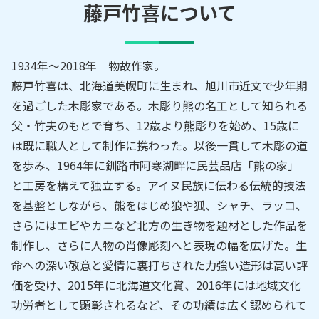
藤戸竹喜
について
1934年～2018年 物故作家。
藤戸竹喜は、北海道美幌町に生まれ、旭川市近文で少年期
を過ごした木彫家である。木彫り熊の名工として知られる
父・竹夫のもとで育ち、12歳より熊彫りを始め、15歳に
は既に職人として制作に携わった。以後一貫して木彫の道
を歩み、1964年に釧路市阿寒湖畔に民芸品店「熊の家」
と工房を構えて独立する。アイヌ民族に伝わる伝統的技法
を基盤としながら、熊をはじめ狼や狐、シャチ、ラッコ、
さらにはエビやカニなど北方の生き物を題材とした作品を
制作し、さらに人物の肖像彫刻へと表現の幅を広げた。生
命への深い敬意と愛情に裏打ちされた力強い造形は高い評
価を受け、2015年に北海道文化賞、2016年には地域文化
功労者として顕彰されるなど、その功績は広く認められて