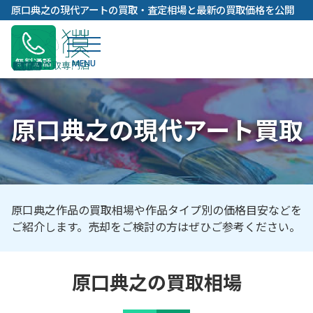
内
原口典之の現代アートの買取・査定相場と最新の買取価格を公開
容
を
ス
無料通話
キ
ッ
プ
原口典之の現代アート買取
原口典之作品の買取相場や作品タイプ別の価格目安などを
ご紹介します。売却をご検討の方はぜひご参考ください。
原口典之の買取相場