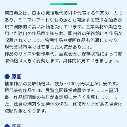
原口典之は、日本の戦後現代美術を代表する作家の一人で
あり、ミニマルアートやもの派とも関連する重厚な抽象表
現で国際的に高い評価を受けています。工業素材や黒色を
用いた独自の作品群で知られ、国内外の美術館にも作品が
収蔵されています。絵画作品や版画作品も流通しており、
現代美術市場では安定した人気があります。
作品のサイズや制作年代、展覧会歴、保存状態によって買
取価格は大きく変動します。具体的に見ていきましょう。
原画
抽象作品の買取価格は、数万～100万円以上が目安です。
現代美術作品では、展覧会図録掲載歴やギャラリー証明
書、作品証明書の有無が査定額に大きく影響します。ま
た、絵具の剥落や支持体の傷み、修復歴などがある場合は
減額対象となります。
版画