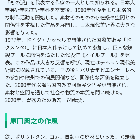
「もの派」を代表する作家の一人として知られる。日本大
学芸術学部美術学科を卒業後、1960年代後半より本格的
な制作活動を開始した。素材そのものの存在感や空間との
関係性を重視した作品を展開し、日本現代美術界に大きな
影響を与えた。
1977年、ドイツ・カッセルで開催された国際美術展「ド
クメンタ6」に日本人作家として初めて参加し、巨大な鉄
製プールに廃油を満たした代表作《オイルプール》を発
表。この作品は大きな反響を呼び、現在はテヘラン現代美
術館に収蔵されている。その後もパリ青年ビエンナーレへ
の参加や欧州での個展開催など、国際的な評価を確立し
た。2000年代以降も国内外で回顧展や個展が開催され、
素材と空間を通して社会や物質の本質を問い続けた。
2020年、胃癌のため逝去。74歳没。
原口典之の作風
鉄、ポリウレタン、ゴム、自動車の廃材といった、＜無機