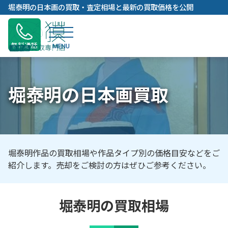
内
堀泰明の日本画の買取・査定相場と最新の買取価格を公開
容
を
ス
無料通話
キ
ッ
プ
堀泰明の日本画買取
堀泰明作品の買取相場や作品タイプ別の価格目安などをご
紹介します。売却をご検討の方はぜひご参考ください。
堀泰明の買取相場