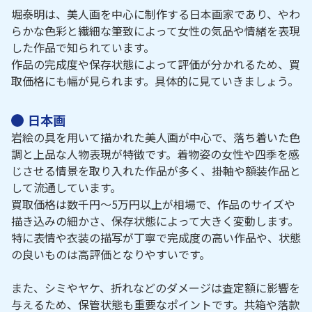
堀泰明は、美人画を中心に制作する日本画家であり、やわ
らかな色彩と繊細な筆致によって女性の気品や情緒を表現
した作品で知られています。
作品の完成度や保存状態によって評価が分かれるため、買
取価格にも幅が見られます。具体的に見ていきましょう。
日本画
岩絵の具を用いて描かれた美人画が中心で、落ち着いた色
調と上品な人物表現が特徴です。着物姿の女性や四季を感
じさせる情景を取り入れた作品が多く、掛軸や額装作品と
して流通しています。
買取価格は数千円～5万円以上が相場で、作品のサイズや
描き込みの細かさ、保存状態によって大きく変動します。
特に表情や衣装の描写が丁寧で完成度の高い作品や、状態
の良いものは高評価となりやすいです。
また、シミやヤケ、折れなどのダメージは査定額に影響を
与えるため、保管状態も重要なポイントです。共箱や落款