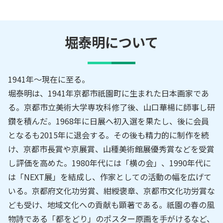
堀泰明
について
1941年～現在に至る。
堀泰明は、1941年京都市祇園町に生まれた日本画家であ
る。京都市立美術大学専攻科修了後、山口華楊に師事し研
鑽を積んだ。1968年に日展へ初入選を果たし、後に会員
となるも2015年に退会する。その後も精力的に制作を続
け、京都市長賞や京展賞、山種美術館展優秀賞などを受賞
し評価を高めた。1980年代には「横の会」、1990年代に
は「NEXT展」を結成し、作家としての活動の幅を広げて
いる。京都府文化功労賞、紺綬褒章、京都市文化功労賞な
ども受け、地域文化への貢献も顕著である。祇園の春の風
物詩である「都をどり」のポスター原画を手がけるなど、