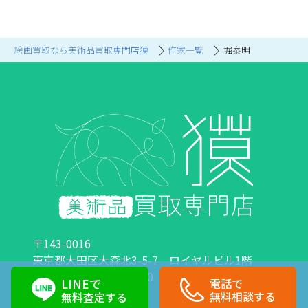
絵画買取なら美術品買取専門店獏
作家一覧
堀泰明
〒143-0016
東京都大田区大森北3-5-7 ロイヤルビル1階
営業時間：10:00～18:00 定休日：日曜日・祝日
LINEで
電話で
0120-89-0007
03-6423-1033
無料相談する
無料査定する