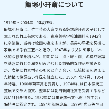
飯塚小玕斎
について
1919年～2004年 物故作家。
飯塚小玕斎は、竹工芸の大家である飯塚琅玕斎の子として
生まれた竹工芸家である。東京美術学校油画科を1942年
に卒業後、当初は絵画の道を志すが、長男の早逝を契機に
家業である竹工芸へと進み、1947年より父に師事して本
格的な修業を積んだ。初期には「点・線・面」の構成理論
を基盤に竹と金属を組み合わせた前衛的な作品を試みた
が、次第に竹素材そのものと向き合い、伝統技法を踏まえ
た精緻で格調高い作風を確立した。1953年北斗賞、1954
年特選、1960年菊華賞を受賞し、1974年には日本伝統工
芸展で文部大臣賞、翌年には朝日新聞社賞を受賞するなど
高い評価を得た。1982年には重要無形文化財「竹工芸」
保持者に認定され、1984年紫綬褒章、1989年勲四等旭日