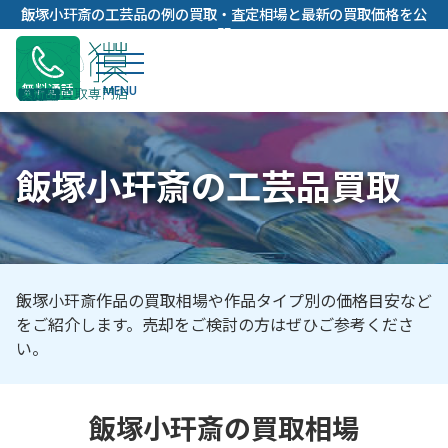
内
飯塚小玕斎の工芸品の例の買取・査定相場と最新の買取価格を公
容
開
を
ス
無料通話
キ
ッ
プ
飯塚小玕斎の工芸品買取
飯塚小玕斎作品の買取相場や作品タイプ別の価格目安など
をご紹介します。売却をご検討の方はぜひご参考くださ
い。
飯塚小玕斎の買取相場