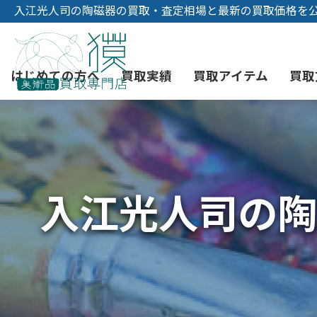
入江光人司の陶磁器の買取・査定相場と最新の買取価格を
はじめての方へ
買取実績
買取アイテム
買取
初めての美術品売却
絵画買取
3つの買取方法
東京店
会社概要
入江光人司の陶
骨董品買取
宅配・郵送買取
消費者志向自主宣言
YOUTUBE
西洋アンティーク買取
時価評価サービス
中国骨董品買取