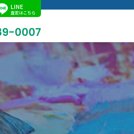
LINE
査定はこちら
89-0007
ブログ
掛軸買取
店舗での買取
名古屋店
求人情報
陶磁器・陶器買取
催事買取
Facebook
美術品・古美術品買取
ジュエリー・ウォッチ買取