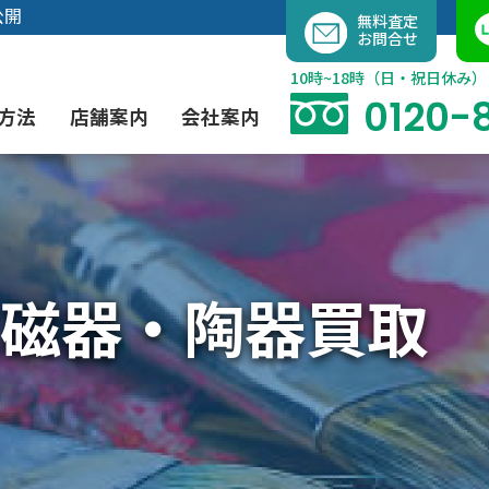
内
公開
無料査定
お問合せ
容
を
10時~18時（日・祝日休み）
ス
0120-
方法
店舗案内
会社案内
キ
ッ
プ
よくあるご質問
現代アート買取
出張買取（無料）
大阪店
当社の特徴
磁器・陶器買取
茶道具買取
業者間オークション出品代行
instagram
彫刻・ブロンズ買取
工芸品買取