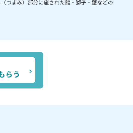
み（つまみ）部分に施された龍・獅子・蟹などの
もらう