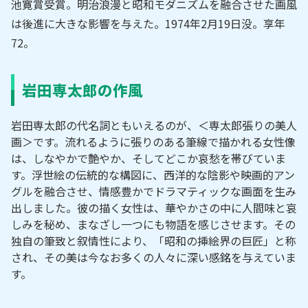
池寛賞受賞。明治浪漫と昭和モダニズムを融合させた画風
は後進に大きな影響を与えた。1974年2月19日没。享年
72。
岩田専太郎の作風
岩田専太郎の代名詞ともいえるのが、＜専太郎張りの美人
画＞です。流れるように張りのある筆線で描かれる女性像
は、しなやかで艶やか、そしてどこか哀愁を帯びていま
す。浮世絵の伝統的な構図に、西洋的な陰影や映画的アン
グルを融合させ、情感豊かでドラマティックな画面を生み
出しました。彼の描く女性は、華やかさの中に人間味と哀
しみを秘め、まなざし一つにも物語を感じさせます。その
独自の筆致と叙情性により、「昭和の挿絵界の巨匠」と称
され、その美は今なお多くの人々に深い感銘を与えていま
す。