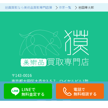
絵画買取なら美術品買取専門店獏
作家一覧
岩田専太郎
〒143-0016
東京都大田区大森北3-5-7 ロイヤルビル1階
営業時間：10:00～18:00 定休日：日曜日・祝日
LINEで
電話で
0120-89-0007
03-6423-1033
無料相談する
無料査定する