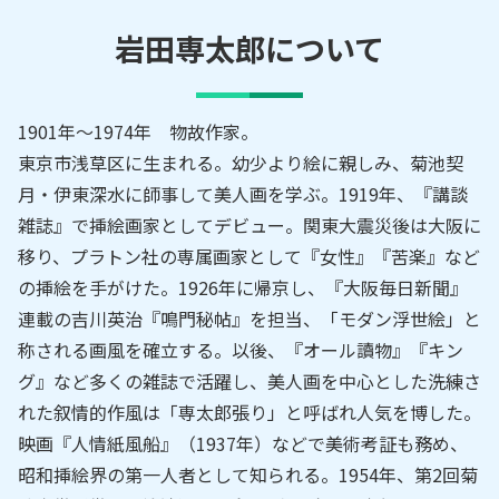
岩田専太郎
について
1901年～1974年 物故作家。
東京市浅草区に生まれる。幼少より絵に親しみ、菊池契
月・伊東深水に師事して美人画を学ぶ。1919年、『講談
雑誌』で挿絵画家としてデビュー。関東大震災後は大阪に
移り、プラトン社の専属画家として『女性』『苦楽』など
の挿絵を手がけた。1926年に帰京し、『大阪毎日新聞』
連載の吉川英治『鳴門秘帖』を担当、「モダン浮世絵」と
称される画風を確立する。以後、『オール讀物』『キン
グ』など多くの雑誌で活躍し、美人画を中心とした洗練さ
れた叙情的作風は「専太郎張り」と呼ばれ人気を博した。
映画『人情紙風船』（1937年）などで美術考証も務め、
昭和挿絵界の第一人者として知られる。1954年、第2回菊