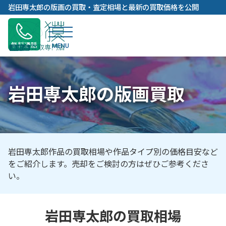
内
岩田専太郎の版画の買取・査定相場と最新の買取価格を公開
容
を
ス
無料通話
キ
ッ
プ
岩田専太郎の版画買取
岩田専太郎作品の買取相場や作品タイプ別の価格目安など
をご紹介します。売却をご検討の方はぜひご参考くださ
い。
岩田専太郎の買取相場