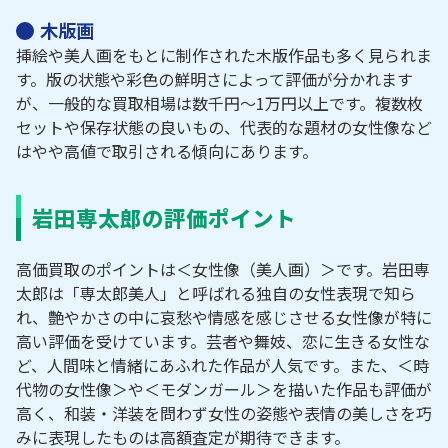
木版画
挿絵や美人画をもとに制作された木版作品も多く見られま
す。版の状態や彩色の鮮明さによって評価が分かれます
が、一般的な買取相場は数千円～1万円以上です。複数枚
セットや保存状態の良いもの、代表的な題材の女性像など
はやや高値で取引される傾向にあります。
岩田専太郎の評価ポイント
高価買取のポイントは＜女性像（美人画）＞です。岩田専
太郎は「専太郎美人」と呼ばれる独自の女性表現で知ら
れ、艶やかさの中に哀愁や情感を感じさせる女性像が特に
高い評価を受けています。芸者や舞妓、恋に生きる女性な
ど、人間味と情緒にあふれた作品が人気です。また、＜時
代物の女性像＞や＜モダンガール＞を描いた作品も評価が
高く、和装・洋装を問わず女性の姿態や表情の美しさを巧
みに表現したものは高額査定が期待できます。