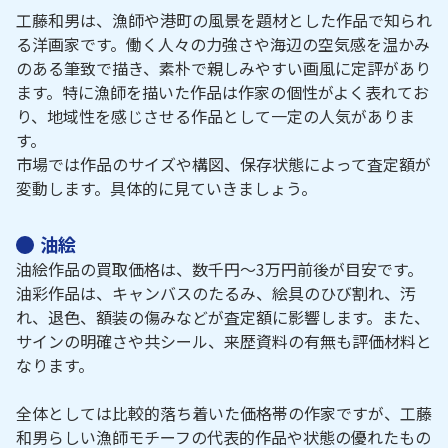
工藤和男は、漁師や港町の風景を題材とした作品で知られ
る洋画家です。働く人々の力強さや海辺の空気感を温かみ
のある筆致で描き、素朴で親しみやすい画風に定評があり
ます。特に漁師を描いた作品は作家の個性がよく表れてお
り、地域性を感じさせる作品として一定の人気がありま
す。
市場では作品のサイズや構図、保存状態によって査定額が
変動します。具体的に見ていきましょう。
油絵
油絵作品の買取価格は、数千円～3万円前後が目安です。
油彩作品は、キャンバスのたるみ、絵具のひび割れ、汚
れ、退色、額装の傷みなどが査定額に影響します。また、
サインの明確さや共シール、来歴資料の有無も評価材料と
なります。
全体としては比較的落ち着いた価格帯の作家ですが、工藤
和男らしい漁師モチーフの代表的作品や状態の優れたもの