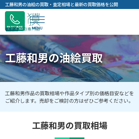
内
工藤和男の油絵の買取・査定相場と最新の買取価格を公開
容
を
ス
無料通話
キ
ッ
プ
工藤和男の油絵買取
工藤和男作品の買取相場や作品タイプ別の価格目安などを
ご紹介します。売却をご検討の方はぜひご参考ください。
工藤和男の買取相場