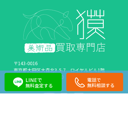
〒143-0016
東京都大田区大森北3-5-7 ロイヤルビル1階
営業時間：10:00～18:00 定休日：日曜日・祝日
LINEで
電話で
0120-89-0007
03-6423-1033
無料相談する
無料査定する
Copyright©株式会社獏 All Right Reserved.