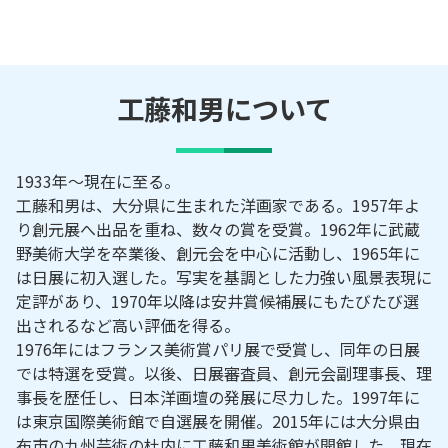
工藤和男
について
1933年～現在に至る。
工藤和男は、大分県に生まれた洋画家である。1957年よ
り創元展へ出品を重ね、数々の賞を受賞。1962年に武蔵
野美術大学を卒業後、創元会を中心に活動し、1965年に
は日展に初入選した。写実を基調とした力強い風景表現に
定評があり、1970年以降は安井賞候補展にもたびたび選
出されるなど高い評価を得る。
1976年にはフランス美術賞パリ展で受賞し、同年の日展
では特選を受賞。以後、日展審査員、創元会副理事長、理
事長を歴任し、日本洋画壇の発展に尽力した。1997年に
は東京国際美術館で自選展を開催。2015年には大分県由
布市の九州芸術の杜内に工藤和男美術館が開館した。現在