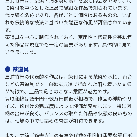
三浦竹軒は、京焼・清水焼の流れを汲む陶芸家であり、特
に染付を中心とした上品で繊細な作品で知られています。
代々続く名跡であり、各代ごとに個性はあるものの、いず
れも伝統的な技法に基づいた端正な作風が評価されていま
す。
茶道具を中心に制作されており、実用性と鑑賞性を兼ね備
えた作品は現在でも一定の需要があります。具体的に見て
いきましょう。
茶道具
三浦竹軒の代表的な作品は、染付による茶碗や水指、香合
などの茶道具です。白磁に呉須で描かれた落ち着いた文様
が特徴で、上品で飽きのこない意匠が魅力です。
買取価格は数千円～数万円前後が相場で、作品の種類やサ
イズ、絵付けの完成度によって評価が変動します。特に図
柄の出来が良く、バランスの取れた作品や状態の良いもの
は、相場の中でも高めの査定が期待できます。
また、共箱（箱書き）の有無や代数の判別は重要な評価ポ