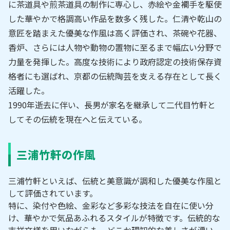
に茶道具や煎茶道具の制作に専心し、赤絵や金襴手を駆使
した華やかで格調高い作品を数多く残した。仁清や乾山の
意匠を踏まえた優美な作風は高く評価され、茶碗や花器、
香炉、さらには人物や動物の置物に至るまで幅広い分野で
力量を発揮した。高度な技術により政府認定の技術保存資
格者にも選ばれ、京都の伝統陶芸を支える存在として長く
活躍した。
1990年逝去に伴い、長男が家名を継承して二代目竹軒と
してその伝統を現在へと伝えている。
三浦竹軒の作風
三浦竹軒といえば、伝統と美意識が調和した優美な作風と
して評価されています。
特に、染付や色絵、金彩など多彩な技法を自在に使い分
け、華やかで気品あふれるスタイルが特徴です。伝統的な
吉祥文様を用いながらも、どこか理知的な美しさが漂い、