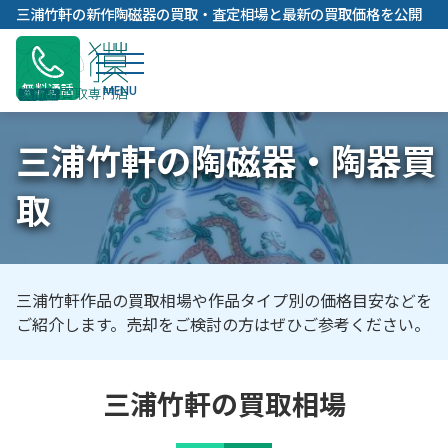
内
三浦竹軒の新作陶磁器の買取・査定相場と最新の買取価格を公開
容
を
ス
無料通話
キ
ッ
三浦竹軒の陶磁器・陶器買
プ
取
三浦竹軒作品の買取相場や作品タイプ別の価格目安などを
ご紹介します。売却をご検討の方はぜひご参考ください。
三浦竹軒の買取相場