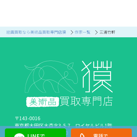
絵画買取なら美術品買取専門店獏
作家一覧
三浦竹軒
〒143-0016
東京都大田区大森北3-5-7 ロイヤルビル1階
営業時間：10:00～18:00 定休日：日曜日・祝日
LINEで
電話で