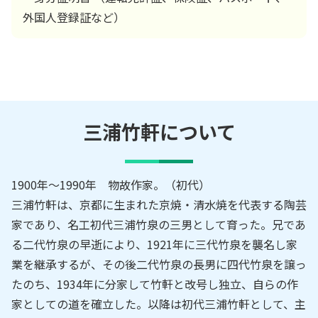
外国人登録証など）
三浦竹軒
について
1900年～1990年 物故作家。（初代）
三浦竹軒は、京都に生まれた京焼・清水焼を代表する陶芸
家であり、名工初代三浦竹泉の三男として育った。兄であ
る二代竹泉の早逝により、1921年に三代竹泉を襲名し家
業を継承するが、その後二代竹泉の長男に四代竹泉を譲っ
たのち、1934年に分家して竹軒と改号し独立、自らの作
家としての道を確立した。以降は初代三浦竹軒として、主