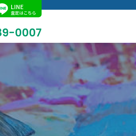
LINE
査定はこちら
89-0007
ブログ
掛軸買取
店舗での買取
名古屋店
求人情報
陶磁器・陶器買取
催事買取
Facebook
美術品・古美術品買取
ジュエリー・ウォッチ買取