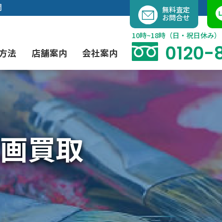
内
開
無料査定
お問合せ
容
を
10時~18時（日・祝日休み）
ス
0120-
方法
店舗案内
会社案内
キ
ッ
プ
よくあるご質問
現代アート買取
出張買取（無料）
大阪店
当社の特徴
画買取
茶道具買取
業者間オークション出品代行
instagram
彫刻・ブロンズ買取
工芸品買取