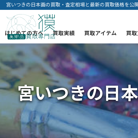
宮いつきの日本画の買取・査定相場と最新の買取価格を公
はじめての方へ
買取実績
買取アイテム
買取
初めての美術品売却
絵画買取
3つの買取方法
東京店
会社概要
宮いつきの日本
骨董品買取
宅配・郵送買取
消費者志向自主宣言
YOUTUBE
西洋アンティーク買取
時価評価サービス
中国骨董品買取