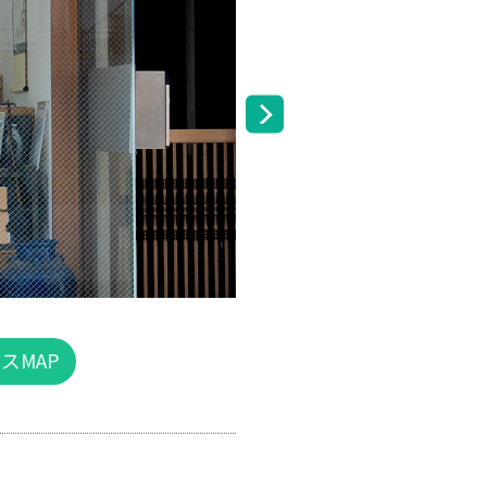
住所
スMAP