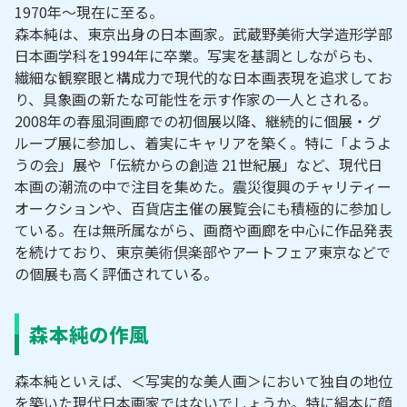
1970年～現在に至る。
森本純は、東京出身の日本画家。武蔵野美術大学造形学部
日本画学科を1994年に卒業。写実を基調としながらも、
繊細な観察眼と構成力で現代的な日本画表現を追求してお
り、具象画の新たな可能性を示す作家の一人とされる。
2008年の春風洞画廊での初個展以降、継続的に個展・グ
ループ展に参加し、着実にキャリアを築く。特に「ようよ
うの会」展や「伝統からの創造 21世紀展」など、現代日
本画の潮流の中で注目を集めた。震災復興のチャリティー
オークションや、百貨店主催の展覧会にも積極的に参加し
ている。在は無所属ながら、画商や画廊を中心に作品発表
を続けており、東京美術倶楽部やアートフェア東京などで
の個展も高く評価されている。
森本純の作風
森本純といえば、＜写実的な美人画＞において独自の地位
を築いた現代日本画家ではないでしょうか。特に絹本に顔