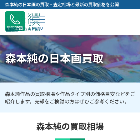
内
森本純の日本画の買取・査定相場と最新の買取価格を公開
容
を
ス
無料通話
キ
ッ
プ
森本純の日本画買取
森本純作品の買取相場や作品タイプ別の価格目安などをご
紹介します。売却をご検討の方はぜひご参考ください。
森本純の買取相場