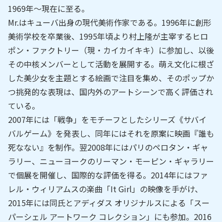
1969年～現在に至る。
Mr.はキューバ出身の現代美術作家である。1996年に創形
美術学校を卒業後、1995年頃より村上隆が主宰するヒロ
ポン・ファクトリー（現・カイカイキキ）に参加し、以後
その中核メンバーとして活動を展開する。萌え文化に根ざ
した美少女を主題とする絵画で注目を集め、そのポップか
つ挑発的な表現は、国内外のアートシーンで高く評価され
ている。
2007年には「戦争」をモチーフとしたシリーズ《サバイ
バルゲーム》を発表し、同年にはそれを原案に映画『誰も
死なない』を制作。翌2008年にはパリのペロタン・ギャ
ラリー、ニューヨークのリーマン・モーピン・ギャラリー
で個展を開催し、国際的な評価を得る。2014年にはファ
レル・ウィリアムスの楽曲「It Girl」の映像を手がけ、
2015年には同氏とアディダス オリジナルスによる「スー
パーシェル アートワーク コレクション」にも参加。2016