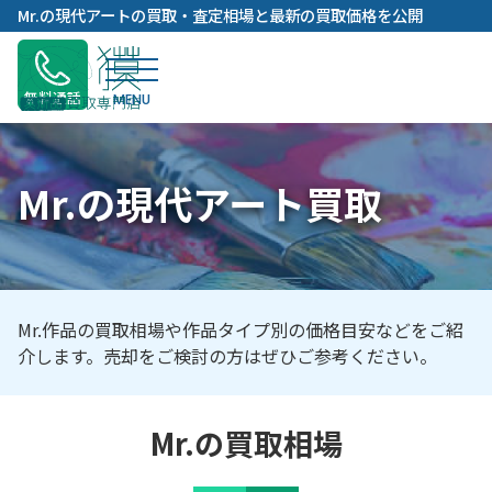
内
Mr.の現代アートの買取・査定相場と最新の買取価格を公開
容
を
ス
無料通話
キ
ッ
プ
Mr.の現代アート買取
Mr.作品の買取相場や作品タイプ別の価格目安などをご紹
介します。売却をご検討の方はぜひご参考ください。
Mr.の買取相場