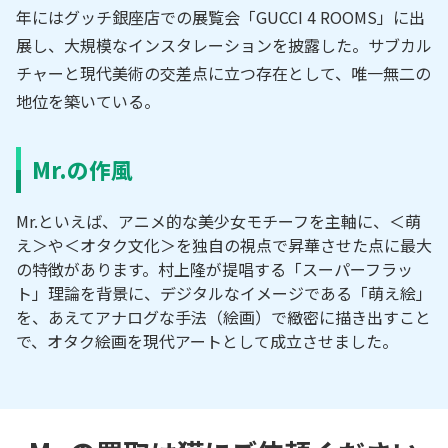
年にはグッチ銀座店での展覧会「GUCCI 4 ROOMS」に出
展し、大規模なインスタレーションを披露した。サブカル
チャーと現代美術の交差点に立つ存在として、唯一無二の
地位を築いている。
Mr.の作風
Mr.といえば、アニメ的な美少女モチーフを主軸に、＜萌
え＞や＜オタク文化＞を独自の視点で昇華させた点に最大
の特徴があります。村上隆が提唱する「スーパーフラッ
ト」理論を背景に、デジタルなイメージである「萌え絵」
を、あえてアナログな手法（絵画）で緻密に描き出すこと
で、オタク絵画を現代アートとして成立させました。