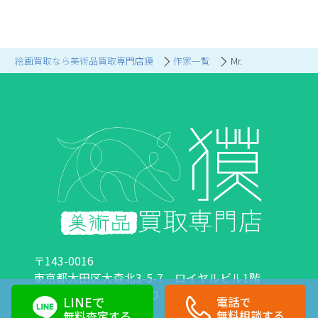
絵画買取なら美術品買取専門店獏
作家一覧
Mr.
〒143-0016
東京都大田区大森北3-5-7 ロイヤルビル1階
営業時間：10:00～18:00 定休日：日曜日・祝日
LINEで
電話で
0120-89-0007
03-6423-1033
無料相談する
無料査定する