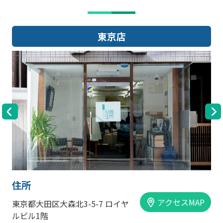
東京店
住所
アクセスMAP
大田区大森北3-5-7 ロイヤ
大阪市中央
ル1階
手前ビル1