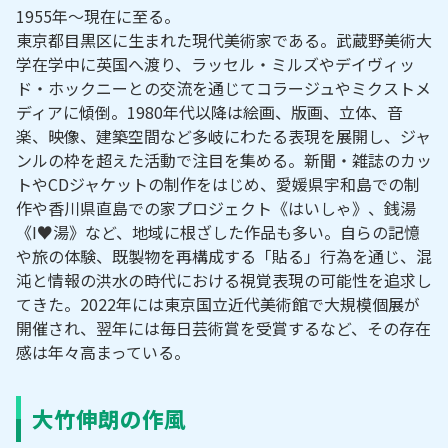
1955年～現在に至る。
東京都目黒区に生まれた現代美術家である。武蔵野美術大
学在学中に英国へ渡り、ラッセル・ミルズやデイヴィッ
ド・ホックニーとの交流を通じてコラージュやミクストメ
ディアに傾倒。1980年代以降は絵画、版画、立体、音
楽、映像、建築空間など多岐にわたる表現を展開し、ジャ
ンルの枠を超えた活動で注目を集める。新聞・雑誌のカッ
トやCDジャケットの制作をはじめ、愛媛県宇和島での制
作や香川県直島での家プロジェクト《はいしゃ》、銭湯
《I♥湯》など、地域に根ざした作品も多い。自らの記憶
や旅の体験、既製物を再構成する「貼る」行為を通じ、混
沌と情報の洪水の時代における視覚表現の可能性を追求し
てきた。2022年には東京国立近代美術館で大規模個展が
開催され、翌年には毎日芸術賞を受賞するなど、その存在
感は年々高まっている。
大竹伸朗の作風