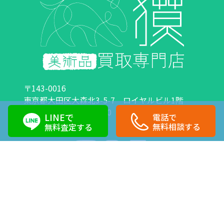
〒143-0016
東京都大田区大森北3-5-7 ロイヤルビル1階
営業時間：10:00～18:00 定休日：日曜日・祝日
LINEで
電話で
0120-89-0007
03-6423-1033
無料相談する
無料査定する
Copyright©株式会社獏 All Right Reserved.