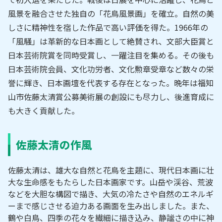
風景を融合させた独自の「花鳥風景画」を確立。自然の美
しさに精神性を宿した作品で高い評価を得た。1966年の
「風騒」は革新的な日本画として絶賛され、文部大臣賞と
日本芸術院賞を同時受賞し、一躍注目を集める。その後も
日本芸術院会員、文化功労者、文化勲章受章など数々の栄
誉に輝き、日本画壇を代表する存在となった。晩年は福知
山市佐藤太清賞公募美術展の創設にも尽力し、後進育成に
も大きく貢献した。
佐藤太清の作風
佐藤太清は、雄大な自然と花鳥を主題に、現代日本画に壮
大な生命感をもたらした日本画家です。山岳や渓谷、荒波
などを大胆な構図で描き、大気の冷たさや自然のエネルギ
ーまで感じさせる迫力ある画面を生み出しました。また、
鶴や白鳥、四季の花々を繊細に描き込み、静謐さの中に神