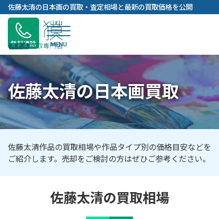
内
佐藤太清の日本画の買取・査定相場と最新の買取価格を公開
容
を
ス
無料通話
キ
ッ
プ
佐藤太清の日本画買取
佐藤太清作品の買取相場や作品タイプ別の価格目安などを
ご紹介します。売却をご検討の方はぜひご参考ください。
佐藤太清の買取相場