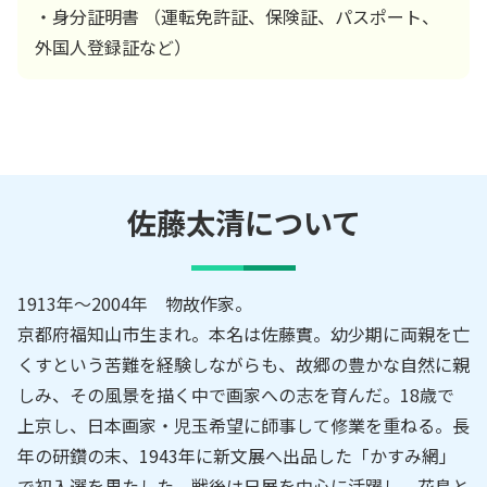
・身分証明書 （運転免許証、保険証、パスポート、
外国人登録証など）
佐藤太清
について
1913年～2004年 物故作家。
京都府福知山市生まれ。本名は佐藤實。幼少期に両親を亡
くすという苦難を経験しながらも、故郷の豊かな自然に親
しみ、その風景を描く中で画家への志を育んだ。18歳で
上京し、日本画家・児玉希望に師事して修業を重ねる。長
年の研鑽の末、1943年に新文展へ出品した「かすみ網」
で初入選を果たした。戦後は日展を中心に活躍し、花鳥と