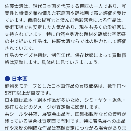
佐藤太清は、現代日本画を代表する巨匠の一人であり、写
実性と詩情を兼ね備えた花鳥画や静物画で高い評価を受け
ています。繊細な描写力と澄んだ色彩感覚による作品は、
美術市場でも安定した人気があり、現在も多くの愛好家に
支持されています。特に自然や身近な題材を静謐な空気感
の中で描いた作品は、佐藤太清ならではの魅力として評価
されています。
作品のサイズや題材、制作年代、保存状態によって買取価
格は変動します。具体的に見ていきましょう。
日本画
静物をモチーフとした日本画作品の買取価格は、数千円～
5万円以上が目安です。
日本画は紙本・絹本作品が多いため、シミ・ヤケ・退色・
波打ちなどのダメージが査定額に影響します。
共シールや共箱、展覧会出品歴、画集掲載歴などの資料が
残っている場合は査定面で有利です。特に著名展への出品
作や来歴の明確な作品は高額査定につながる場合がありま