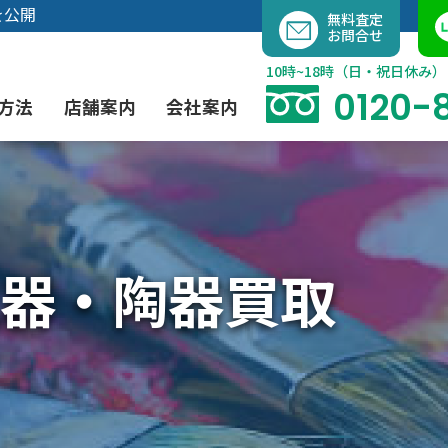
内
を公開
無料査定
お問合せ
容
を
10時~18時（日・祝日休み）
ス
0120-
方法
店舗案内
会社案内
キ
ッ
プ
よくあるご質問
現代アート買取
出張買取（無料）
大阪店
当社の特徴
器・陶器買取
茶道具買取
業者間オークション出品代行
instagram
彫刻・ブロンズ買取
工芸品買取