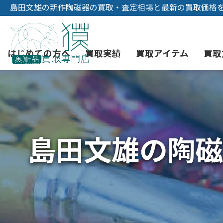
島田文雄の新作陶磁器の買取・査定相場と最新の買取価格
はじめての方へ
買取実績
買取アイテム
買取
初めての美術品売却
絵画買取
3つの買取方法
東京店
会社概要
島田文雄の陶磁
骨董品買取
宅配・郵送買取
消費者志向自主宣言
YOUTUBE
西洋アンティーク買取
時価評価サービス
中国骨董品買取