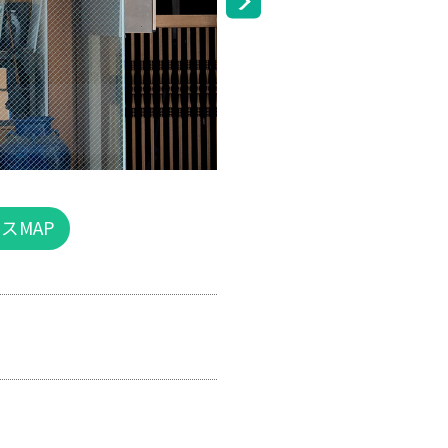
住所
103号
アクセスMAP
）
【要予約】
営業時