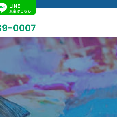
LINE
査定はこちら
89-0007
ブログ
掛軸買取
店舗での買取
名古屋店
求人情報
陶磁器・陶器買取
催事買取
Facebook
美術品・古美術品買取
ジュエリー・ウォッチ買取