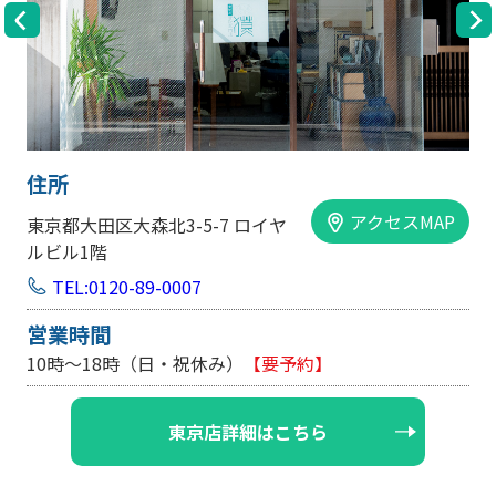
住所
アクセスMAP
区大森北3-5-7 ロイヤ
大阪市中央区内
階
手前ビル103
120-89-0007
TEL:0120-
間
営業時間
18時（日・祝休み）
【要予約】
10時～18時
東京店詳細はこちら