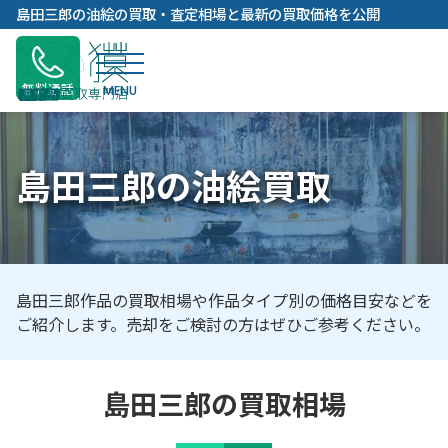
内
島田三郎の油絵の買取・査定相場と最新の買取価格を公開
容
を
ス
無料通話
キ
ッ
プ
島田三郎の油絵買取
島田三郎作品の買取相場や作品タイプ別の価格目安などを
ご紹介します。売却をご検討の方はぜひご参考ください。
島田三郎の買取相場