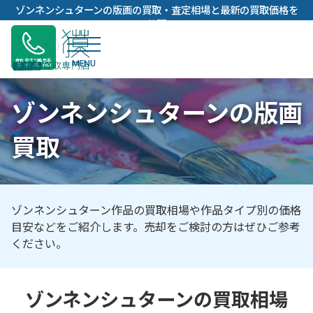
内
ゾンネンシュターンの版画の買取・査定相場と最新の買取価格を
容
公開
を
ス
無料通話
キ
ッ
ゾンネンシュターンの版画
プ
買取
ゾンネンシュターン作品の買取相場や作品タイプ別の価格
目安などをご紹介します。売却をご検討の方はぜひご参考
ください。
ゾンネンシュターンの買取相場