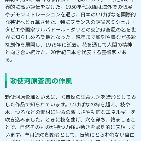
界的に高い評価を受けた。1950年代以降は海外での個展
やデモンストレーションを通じ、日本のいけばなを国際的
な芸術へと昇華させた。特にフランスの評論家ミシェル・
タピエや画家サルバドール・ダリとの交流は蒼風の名を世
界に知らしめる契機となった。晩年まで彫刻や書など多彩
な創作を展開し、1979年に逝去。花を通して人間の精神
と向き合い続けた、20世紀日本を代表する芸術家であ
る。
勅使河原蒼風の作風
勅使河原蒼風といえば、＜自然の生命力＞を造形として表
した作品で知られています。いけばなの枠を超え、枝や
木、つるなどの素材に生命の激しさや動的なエネルギーを
吹き込みました。ときに枝を曲げ、穴を穿ち、絡ませるこ
とで、自然そのものが持つ力強い動きを彫刻的に表現して
います。草月流の創始者として、伝統にとらわれない自由