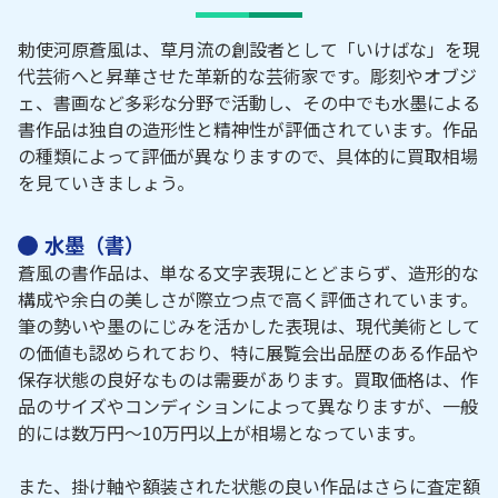
勅使河原蒼風は、草月流の創設者として「いけばな」を現
代芸術へと昇華させた革新的な芸術家です。彫刻やオブジ
ェ、書画など多彩な分野で活動し、その中でも水墨による
書作品は独自の造形性と精神性が評価されています。作品
の種類によって評価が異なりますので、具体的に買取相場
を見ていきましょう。
水墨（書）
蒼風の書作品は、単なる文字表現にとどまらず、造形的な
構成や余白の美しさが際立つ点で高く評価されています。
筆の勢いや墨のにじみを活かした表現は、現代美術として
の価値も認められており、特に展覧会出品歴のある作品や
保存状態の良好なものは需要があります。買取価格は、作
品のサイズやコンディションによって異なりますが、一般
的には数万円〜10万円以上が相場となっています。
また、掛け軸や額装された状態の良い作品はさらに査定額