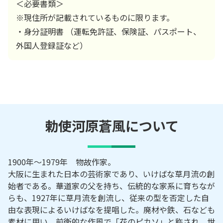
＜必要書類＞
※現住所が記載されているものに限ります。
・身分証明書 （運転免許証、保険証、パスポート、
外国人登録証など）
勅使河原蒼風
について
1900年～1979年 物故作家。
大阪に生まれた日本の芸術家であり、いけばな草月流の創
始者である。華道家の父を持ち、伝統的な家系に育ちなが
らも、1927年に草月流を創流し、従来の型を否定した自
由な表現によるいけばなを提唱した。廃材や鉄、石なども
素材に用い、前衛的な作風で「花のピカソ」と称され、世