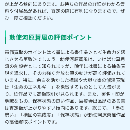
が上がる傾向にあります。お持ちの作品の詳細がわかる資
料や付属品があれば、査定の際に有利になりますので、ぜ
ひ一度ご相談ください。
勅使河原蒼風の評価ポイント
高価買取のポイントは＜墨による書作品＞と＜生命力を感
じさせる筆致＞でしょう。勅使河原蒼風は、いけばな草月
流の創設者として知られますが、晩年には書による抽象表
現を追求し、その力強く奔放な筆の動きが高く評価されて
います。特に、余白を活かした構図や大胆な墨の濃淡表現
は「生命のエネルギー」を象徴するものとして人気があ
り、紙作品でも高額取引が見られます。また、署名・印が
明瞭なもの、保存状態の良い作品、展覧会出品歴のある書
は査定額が上がりやすい傾向にあります。総じて、「墨の
勢い」「構図の完成度」「保存状態」が勅使河原蒼風作品
の高価買取ポイントです。