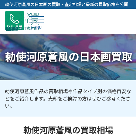
内
勅使河原蒼風の日本画の買取・査定相場と最新の買取価格を公開
容
を
ス
無料通話
キ
ッ
プ
勅使河原蒼風の日本画買取
勅使河原蒼風作品の買取相場や作品タイプ別の価格目安な
どをご紹介します。売却をご検討の方はぜひご参考くださ
い。
勅使河原蒼風の買取相場