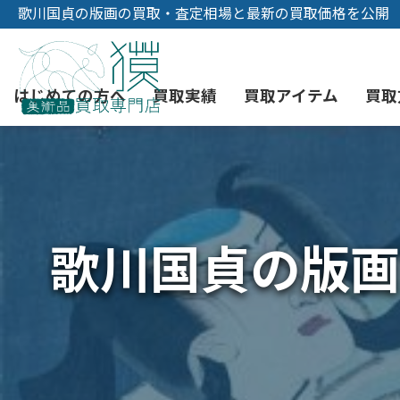
歌川国貞の版画の買取・査定相場と最新の買取価格を公開
はじめての方へ
買取実績
買取アイテム
買取
初めての美術品売却
絵画買取
3つの買取方法
東京店
会社概要
歌川国貞の版画
骨董品買取
宅配・郵送買取
消費者志向自主宣言
YOUTUBE
西洋アンティーク買取
時価評価サービス
中国骨董品買取