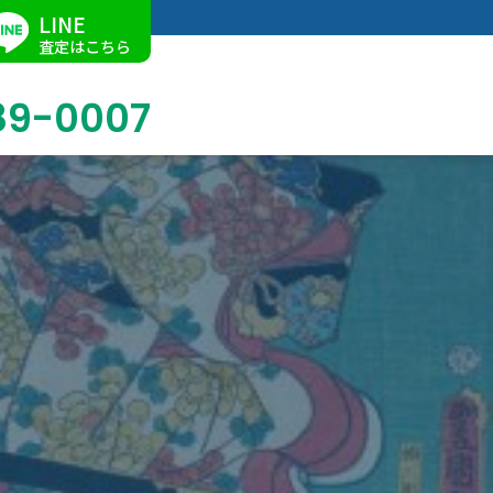
LINE
査定はこちら
89-0007
ブログ
掛軸買取
店舗での買取
名古屋店
求人情報
陶磁器・陶器買取
催事買取
Facebook
美術品・古美術品買取
ジュエリー・ウォッチ買取