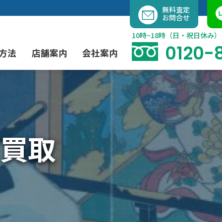
内
無料査定
お問合せ
容
を
10時~18時（日・祝日休み）
ス
0120-
方法
店舗案内
会社案内
キ
ッ
プ
よくあるご質問
現代アート買取
出張買取（無料）
大阪店
当社の特徴
買取
茶道具買取
業者間オークション出品代行
instagram
彫刻・ブロンズ買取
工芸品買取