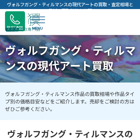
内
ヴォルフガング・ティルマンスの現代アートの買取・査定相場と
容
最新の買取価格を公開
を
ス
無料通話
キ
ッ
ヴォルフガング・ティルマ
プ
ンスの現代アート買取
ヴォルフガング・ティルマンス作品の買取相場や作品タイ
プ別の価格目安などをご紹介します。売却をご検討の方は
ぜひご参考ください。
ヴォルフガング・ティルマンスの