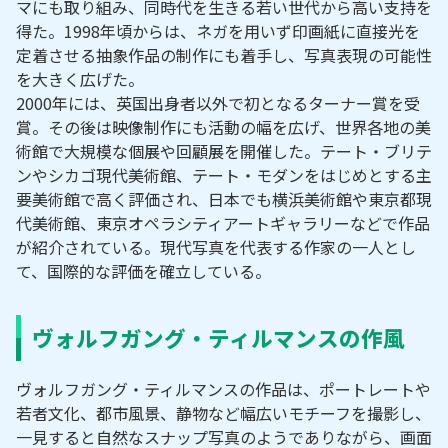
マにも取り組み、同時代を生きる若い世代から高い支持を
得た。1998年頃からは、ネガを用いず印画紙に直接光を
定着させる抽象作品の制作にも着手し、写真表現の可能性
を大きく広げた。
2000年には、英国出身者以外で初となるターナー賞を受
賞。その後は映像制作にも活動の幅を広げ、世界各地の美
術館で大規模な個展や回顧展を開催した。テート・ブリテ
ンやシカゴ現代美術館、テート・モダンをはじめとする主
要美術館で高く評価され、日本でも横浜美術館や東京都現
代美術館、東京オペラシティアートギャラリーなどで作品
が紹介されている。現代写真を代表する作家の一人とし
て、国際的な評価を確立している。
ヴォルフガング・ティルマンスの作風
ヴォルフガング・ティルマンスの作品は、ポートレートや
若者文化、都市風景、静物など幅広いモチーフを撮影し、
一見すると自然なスナップ写真のようでありながら、画面