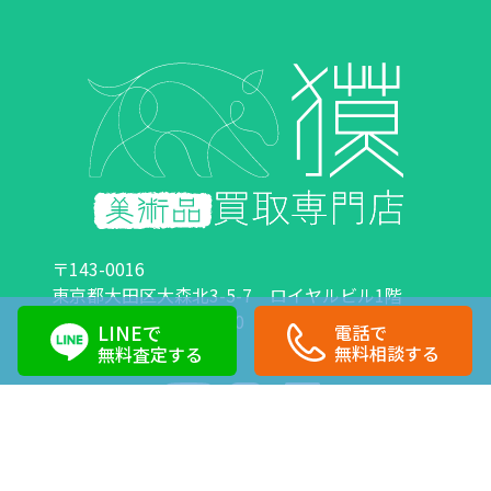
〒143-0016
東京都大田区大森北3-5-7 ロイヤルビル1階
営業時間：10:00～18:00 定休日：日曜日・祝日
LINEで
電話で
0120-89-0007
03-6423-1033
無料相談する
無料査定する
Copyright©株式会社獏 All Right Reserved.