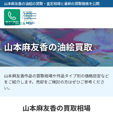
内
山本麻友香の油絵の買取・査定相場と最新の買取価格を公開
容
を
ス
無料通話
キ
ッ
プ
山本麻友香の油絵買取
山本麻友香作品の買取相場や作品タイプ別の価格目安など
をご紹介します。売却をご検討の方はぜひご参考くださ
い。
山本麻友香の買取相場