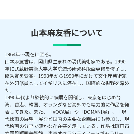
山本麻友香
について
1964年～現在に至る。
山本麻友香は、岡山県生まれの現代美術家である。1990
年に武蔵野美術大学大学院造形研究科版画専修を修了し、
優秀賞を受賞。1998年から1999年にかけて文化庁芸術家
在外研修員としてイギリスに滞在し、国際的な視野を深め
た。
1990年代より継続的に個展を開催し、東京をはじめ台
湾、香港、韓国、オランダなど海外でも精力的に作品を発
表してきた。また、「VOCA展」や「DOMANI展」、「現
代絵画の展望」展など国内の主要な企画展にも参加し、現
代絵画の分野で確かな存在感を示している。作品は町田市
立国際版画美術館、東京オペラシティアートギャラリー、