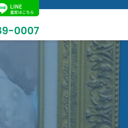
LINE
査定はこちら
89-0007
ブログ
掛軸買取
店舗での買取
名古屋店
求人情報
陶磁器・陶器買取
催事買取
Facebook
美術品・古美術品買取
ジュエリー・ウォッチ買取