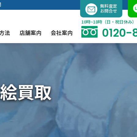
内
開
無料査定
お問合せ
容
を
10時~18時（日・祝日休み）
ス
0120-
方法
店舗案内
会社案内
キ
ッ
プ
よくあるご質問
現代アート買取
出張買取（無料）
大阪店
当社の特徴
絵買取
茶道具買取
業者間オークション出品代行
instagram
彫刻・ブロンズ買取
工芸品買取