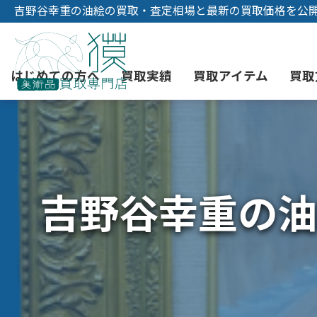
吉野谷幸重の油絵の買取・査定相場と最新の買取価格を公
はじめての方へ
買取実績
買取アイテム
買取
初めての美術品売却
絵画買取
3つの買取方法
東京店
会社概要
吉野谷幸重の油
骨董品買取
宅配・郵送買取
消費者志向自主宣言
YOUTUBE
西洋アンティーク買取
時価評価サービス
中国骨董品買取