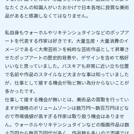
なたくさんの知識人がいたおかげで日本各地に良質な美術
品があると感謝しなくてはなりません。
私自身もウォーホルやリキテンシュタインなどのポップア
ートを代表する作家は好きです。大量生産・大量消費のイ
メージである＜大衆芸術＞を純粋な芸術作品として昇華さ
せたポップアートの歴史的背景や、デザインを含めて格好
いいなと思っていました。バスキアも非常に近い立ち位置
で名前や作品のスタイルなど大まかな事は知っていました
が、仕事として接する機会が殆ど無い為分からないことが
多かったです。
仕事して接する機会が無いとは、美術品の買取を行ってい
ますが価格のボリュームゾーンは数万円～数百万円ほどな
ので市場価値が高すぎる作家は取り扱う機会はありませ
ん。ウォーホルやリキテンシュタインなどの版画作品は数
十万円から数百万円代が多く、作品数も多いので市場では