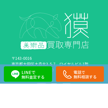
〒143-0016
東京都大田区大森北3-5-7 ロイヤルビル1階
営業時間：10:00～18:00 定休日：日曜日・祝日
LINEで
電話で
0120-89-0007
03-6423-1033
無料相談する
無料査定する
Copyright©株式会社獏 All Right Reserved.