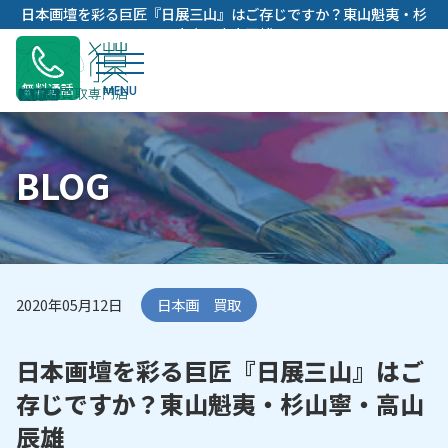
内
日本画壇を彩る巨匠『日展三山』はご存じですか？東山魁夷・杉
容
山寧・高山辰雄
を
ス
無料通話
キ
ッ
プ
BLOG
2020年05月12日
日本画 買取
日本画壇を彩る巨匠『日展三山』はご
存じですか？東山魁夷・杉山寧・高山
辰雄