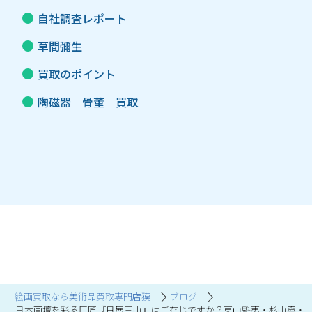
自社調査レポート
草間彌生
買取のポイント
陶磁器 骨董 買取
絵画買取なら美術品買取専門店獏
ブログ
日本画壇を彩る巨匠『日展三山』はご存じですか？東山魁夷・杉山寧・