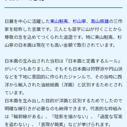
日展を中心に活躍した
東山魁夷
、
杉山寧
、
高山辰雄
の三作
家を総称した言葉です。三人とも苗字に山が付くことから
尊敬の念を込めてつくられた造語です。特に東山魁夷、杉
山寧の日本画は現在でも高い金額で取引されています。
日本画の生み出された当初は『日本画と定義するルール』
がいくつもありました。そもそも日本画は狩野派や円山派
などを下地に意図的に作られたジャンルで、その当時に西
洋から輸入された油絵絵画（洋画）と区別するためとされ
ています。
日本画を生み出した目的が洋画と区別するためでしたので
明確な線引きが必要なのも納得できます。代表的な枠組み
は「輪郭線がある」、「陰影を描かない」、「過度な写実
を追わない」、「表現が簡素」などが挙げられます。