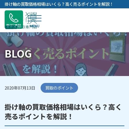
内
掛け軸の買取価格相場はいくら？高く売るポイントを解説！
容
を
ス
無料通話
キ
ッ
プ
BLOG
2020年07月13日
買取のポイント
掛け軸の買取価格相場はいくら？高く
売るポイントを解説！