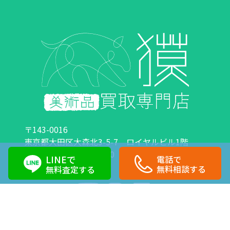
〒143-0016
東京都大田区大森北3-5-7 ロイヤルビル1階
営業時間：10:00～18:00 定休日：日曜日・祝日
LINEで
電話で
0120-89-0007
03-6423-1033
無料相談する
無料査定する
Copyright©株式会社獏 All Right Reserved.