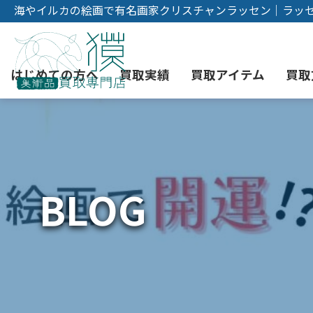
海やイルカの絵画で有名画家クリスチャンラッセン｜ラッ
はじめての方へ
買取実績
買取アイテム
買取
初めての美術品売却
絵画買取
3つの買取方法
東京店
会社概要
BLOG
骨董品買取
宅配・郵送買取
消費者志向自主宣言
YOUTUBE
西洋アンティーク買取
時価評価サービス
中国骨董品買取