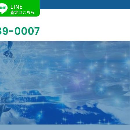
LINE
査定はこちら
89-0007
ブログ
掛軸買取
店舗での買取
名古屋店
求人情報
陶磁器・陶器買取
催事買取
Facebook
美術品・古美術品買取
ジュエリー・ウォッチ買取