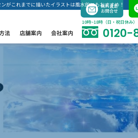
内
センがこれまでに描いたイラストは風水的にもおすすめ！
無料査定
お問合せ
容
を
10時~18時（日・祝日休み）
ス
0120-
方法
店舗案内
会社案内
キ
ッ
プ
よくあるご質問
現代アート買取
出張買取（無料）
大阪店
当社の特徴
茶道具買取
業者間オークション出品代行
instagram
彫刻・ブロンズ買取
工芸品買取