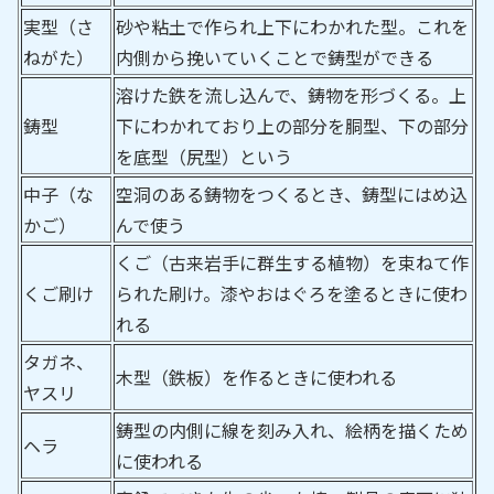
実型（さ
砂や粘土で作られ上下にわかれた型。これを
ねがた）
内側から挽いていくことで鋳型ができる
溶けた鉄を流し込んで、鋳物を形づくる。上
鋳型
下にわかれており上の部分を胴型、下の部分
を底型（尻型）という
中子（な
空洞のある鋳物をつくるとき、鋳型にはめ込
かご）
んで使う
くご（古来岩手に群生する植物）を束ねて作
くご刷け
られた刷け。漆やおはぐろを塗るときに使わ
れる
タガネ、
木型（鉄板）を作るときに使われる
ヤスリ
鋳型の内側に線を刻み入れ、絵柄を描くため
ヘラ
に使われる