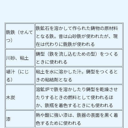
鉄鉱石を溶かして作られた鋳物の原材料
銑鉄（せんて
となる鉄。昔は山砂鉄が使われたが、現
つ）
在は代わりに銑鉄が使われる
鋳型（鉄を流し込むための型）をつくる
川砂、粘土
ときに使われる
埴汁（にじ
粘土を水に溶かした汁。鋳型をつくると
る）
きの粘結剤となる
溶鉱炉で鉄を溶かしたり鋳型を乾燥させ
木炭
たりするときの燃料として使われるほ
か、鉄瓶を着色するときにも使われる
熱や酸に強い漆は、鉄器の表面を黒く着
漆
色するために使われる