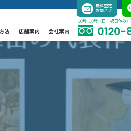
内
無料査定
お問合せ
容
を
10時~18時（日・祝日休み）
ス
0120-
方法
店舗案内
会社案内
キ
ッ
プ
よくあるご質問
現代アート買取
出張買取（無料）
大阪店
当社の特徴
茶道具買取
業者間オークション出品代行
instagram
彫刻・ブロンズ買取
工芸品買取