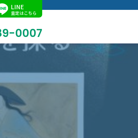
LINE
査定はこちら
89-0007
ブログ
掛軸買取
店舗での買取
名古屋店
求人情報
陶磁器・陶器買取
催事買取
Facebook
美術品・古美術品買取
ジュエリー・ウォッチ買取