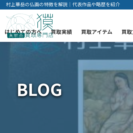
村上華岳の仏画の特徴を解説｜代表作品や略歴を紹介
はじめての方へ
買取実績
買取アイテム
買取
初めての美術品売却
絵画買取
3つの買取方法
東京店
会社概要
BLOG
骨董品買取
宅配・郵送買取
消費者志向自主宣言
YOUTUBE
西洋アンティーク買取
時価評価サービス
中国骨董品買取