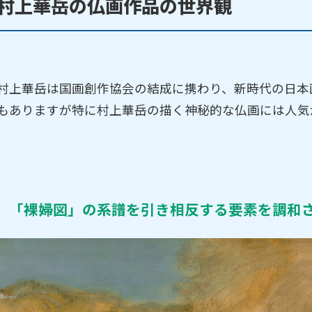
村上華岳の仏画作品の世界観
村上華岳は国画創作協会の結成に携わり、新時代の日本
もありますが特に村上華岳の描く神秘的な仏画には人気
「裸婦図」の系譜を引き相反する要素を調和