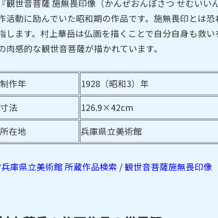
『観世音菩薩 施無畏印像（かんぜおんぼさつ せむいい
作活動に励んでいた昭和期の作品です。施無畏印とは恐
指します。村上華岳は仏画を描くことで自分自身も救い
の肉感的な観世音菩薩が描かれています。
制作年
1928（昭和3）年
寸法
126.9×42cm
所在地
兵庫県立美術館
*兵庫県立美術館 所蔵作品検索 / 観世音菩薩施無畏印像