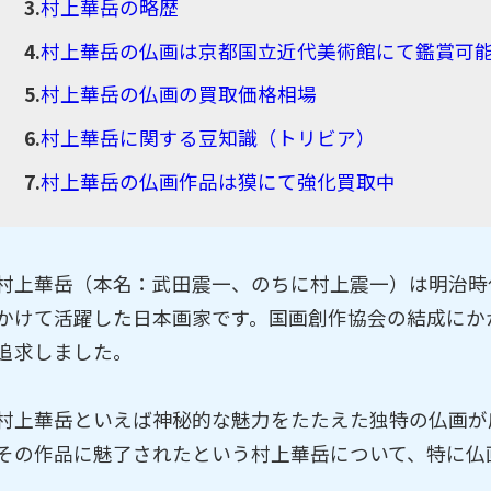
村上華岳の略歴
村上華岳の仏画は京都国立近代美術館にて鑑賞可
村上華岳の仏画の買取価格相場
村上華岳に関する豆知識（トリビア）
村上華岳の仏画作品は獏にて強化買取中
村上華岳（本名：武田震一、のちに村上震一）は明治時
かけて活躍した日本画家です。国画創作協会の結成にか
追求しました。
村上華岳といえば神秘的な魅力をたたえた独特の仏画が
その作品に魅了されたという村上華岳について、特に仏