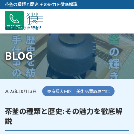
内
茶釜の種類と歴史:その魅力を徹底解説
容
を
ス
無料通話
キ
ッ
プ
BLOG
2023年10月13日
東京都大田区 美術品買取専門店
茶釜の種類と歴史:その魅力を徹底解
説