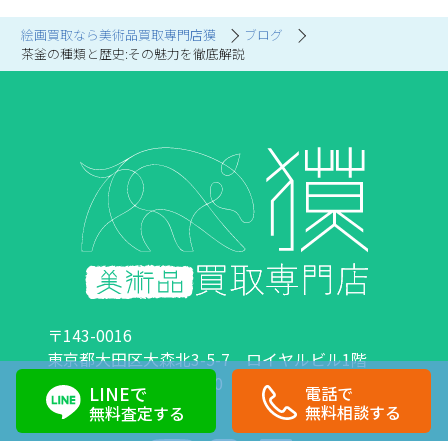
絵画買取なら美術品買取専門店獏
ブログ
茶釜の種類と歴史:その魅力を徹底解説
〒143-0016
東京都大田区大森北3-5-7 ロイヤルビル1階
営業時間：10:00～18:00 定休日：日曜日・祝日
LINEで
電話で
0120-89-0007
03-6423-1033
無料相談する
無料査定する