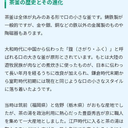
茶釜の歴史とその進化
茶釜は全体が丸みのある形で口の小さな釜です。鋳鉄製が
一般的ですが、金や銀、銅などの鉄以外の金属製のものや
陶磁器もあります。
大和時代に中国から伝わった「鍑（さがり・ふく）」と呼
ばれる口の大きな釜が原形とされています。もとは大陸の
遊牧民族が肉などの煮炊きに使ったものが、日本に伝わっ
て長い年月を経るうちに改良が加えられ、鎌倉時代末期か
ら室町時代初期には現在と同じような口の小さなスタイル
に落ち着いたようです。
当時は筑前（福岡県）と佐野（栃木県）がおもな産地でし
たが、茶の湯を政治利用に熱心だった豊臣秀吉が京に職人
を集めて一大産地としました。江戸時代に入ると茶の湯は