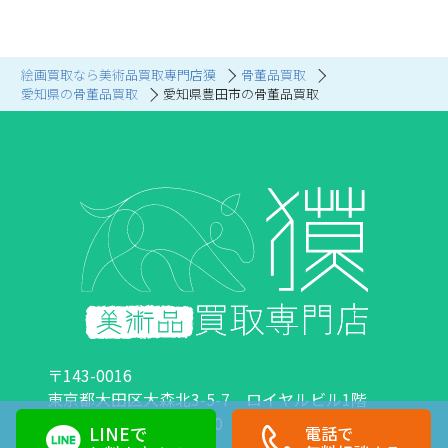
絵画買取なら美術品買取専門店獏
骨董品買取
愛知県の骨董品買取
愛知県豊田市の骨董品買取
〒143-0016
東京都大田区大森北3-5-7 ロイヤルビル1階
営業時間：10:00～18:00 定休日：日曜日・祝日
LINEで
電話で