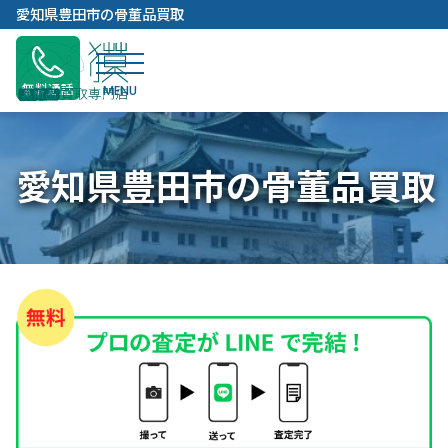
内
愛知県豊田市の骨董品買取
容
を
ス
無料通話
キ
ッ
プ
愛知県豊田市の骨董品買取