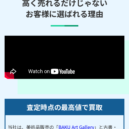
／朝日町／旭八幡町／安実京町／明賀町／明川町／
高く売れるだけじゃない
足助白山町／足助町／阿蔵町／綾渡町／荒井町／蘭
お客様に選ばれる理由
町／有間町／伊熊町／池島町／池田町／生駒町／一
色町／石畳町／石飛町／石野町／泉町／市木町／市
平町／市場町／五ケ丘／稲武町／井上町／井ノ口町
／伊保町／今町／岩倉町／岩下町／岩滝町／岩谷町
【対応路線】
愛知環状鉄道／名鉄三河線／名鉄豊田線／愛知高速
交通リニモ
【対応主要駅】
東岡崎駅／豊田市駅／新安城駅／愛・地球博記念公
園駅／新豊田駅／土橋駅／三河豊田駅／猿投駅／浄
水駅／三河知立駅／梅坪駅／上挙母駅／上豊田駅／
査定時点の最高値で買取
末野原駅／四郷駅
岡崎市
・安城市・みよし市 など、周辺地域からのご
当社は、美術品販売の「
BAKU Art Gallery
」と古書・
依頼にも対応しております。