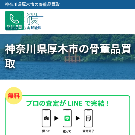
内
神奈川県厚木市の骨董品買取
容
を
ス
無料通話
キ
ッ
神奈川県厚木市の骨董品買
プ
取