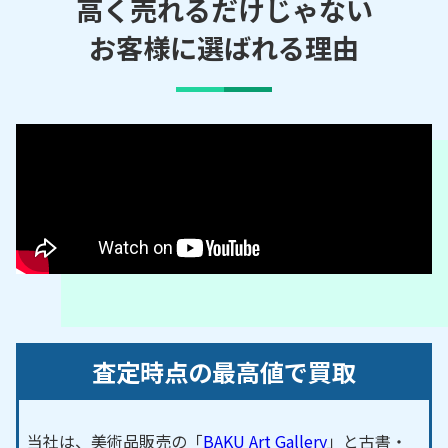
川／王子／岡田／岡津古久／小野／恩名／金田／上
高く売れるだけじゃない
依知／上荻野／上落合／上古沢／寿町／幸町／酒井
お客様に選ばれる理由
／栄町／猿ケ島／三田／下川入／下津古久／関口／
棚沢／田村町／妻田／戸田／鳶尾／戸室／中町／長
沼／七沢／温水／長谷／林／東町／船子／松枝／ま
つかげ台／水引／緑ケ丘
【対応路線】
小田急小田原線
【対応主要駅】
本厚木駅／愛甲石田駅
座間市・海老名市・伊勢原市 など、周辺地域からの
ご依頼にも対応しております。
査定時点の最高値で買取
当社は、美術品販売の「
BAKU Art Gallery
」と古書・