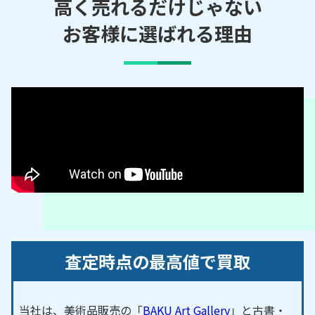
雀／正雀本町／庄屋／昭和園／新在家／千里丘／千
高く売れるだけじゃない
里丘新町／千里丘東／鶴野／鳥飼上／鳥飼中／鳥飼
お客様に選ばれる理由
下／鳥飼新町／鳥飼野々／鳥飼八防／鳥飼八町／鳥
飼本町／鳥飼銘木町／鳥飼和道／鳥飼西／西一津屋
／浜町／阪急正雀／東正雀／東一津屋／東別府／一
津屋／別府／三島／南千里丘／南別府町
【対応路線】
JR東海道線／京急京都本線
【対応主要駅】
千里丘駅／摂津市駅／正雀駅／南摂津駅／摂津駅
茨木市
・
守口市
・
吹田市
など、周辺地域からのご依
頼にも対応しております。
査定時点の最高値で買取
当社は、美術品販売の「
BAKU Art Gallery
」と古書・