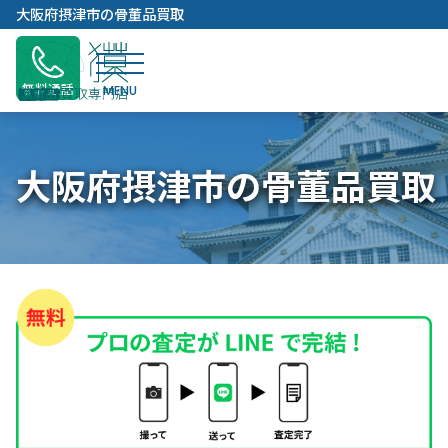
内
大阪府摂津市の骨董品買取
容
を
ス
無料通話
キ
ッ
プ
大阪府摂津市の骨董品買取