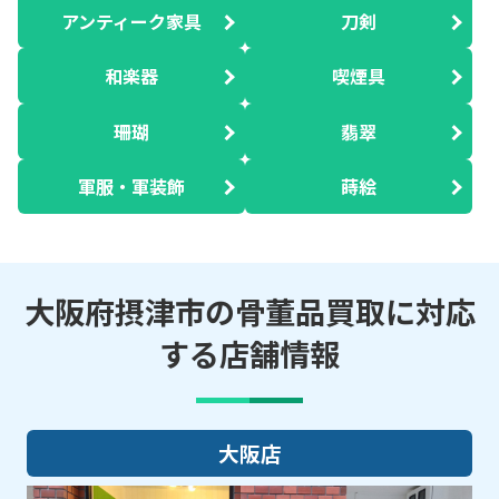
アンティーク家具
刀剣
和楽器
喫煙具
珊瑚
翡翠
軍服・軍装飾
蒔絵
大阪府摂津市の骨董品買取に対応
する店舗情報
大阪店