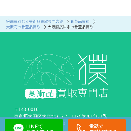
絵画買取なら美術品買取専門店獏
骨董品買取
大阪府の骨董品買取
大阪府摂津市の骨董品買取
〒143-0016
東京都大田区大森北3-5-7 ロイヤルビル1階
営業時間：10:00～18:00 定休日：日曜日・祝日
LINEで
電話で
0120-89-0007
03-6423-1033