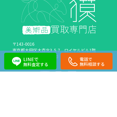
〒143-0016
東京都大田区大森北3-5-7 ロイヤルビル1階
営業時間：10:00～18:00 定休日：日曜日・祝日
LINEで
電話で
0120-89-0007
03-6423-1033
無料相談する
無料査定する
Copyright©株式会社獏 All Right Reserved.