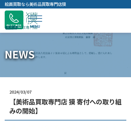
内
絵画買取なら美術品買取専門店獏
容
を
ス
無料通話
キ
ッ
プ
NEWS
2024/03/07
【美術品買取専門店 獏 寄付への取り組
みの開始】