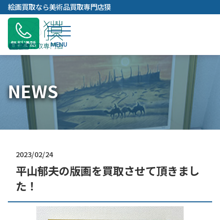
内
絵画買取なら美術品買取専門店獏
容
を
ス
無料通話
キ
ッ
プ
NEWS
2023/02/24
平山郁夫の版画を買取させて頂きまし
た！