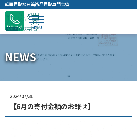
内
絵画買取なら美術品買取専門店獏
容
を
ス
無料通話
キ
ッ
プ
NEWS
2024/07/31
【6月の寄付金額のお報せ】