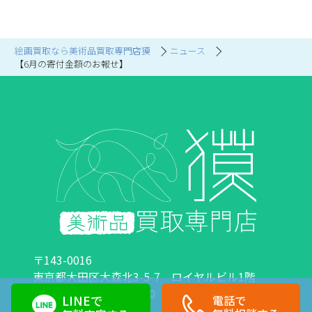
絵画買取なら美術品買取専門店獏
ニュース
【6月の寄付金額のお報せ】
〒143-0016
東京都大田区大森北3-5-7 ロイヤルビル1階
営業時間：10:00～18:00 定休日：日曜日・祝日
LINEで
電話で
0120-89-0007
03-6423-1033