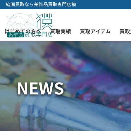
絵画買取なら美術品買取専門店獏
はじめての方へ
買取実績
買取アイテム
買取
初めての美術品売却
絵画買取
3つの買取方法
東京店
会社概要
NEWS
骨董品買取
宅配・郵送買取
消費者志向自主宣言
YOUTUBE
西洋アンティーク買取
時価評価サービス
中国骨董品買取