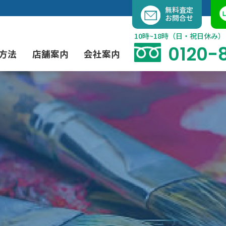
内
無料査定
お問合せ
容
を
10時~18時（日・祝日休み）
ス
0120-
方法
店舗案内
会社案内
キ
ッ
プ
よくあるご質問
現代アート買取
出張買取（無料）
大阪店
当社の特徴
茶道具買取
業者間オークション出品代行
instagram
彫刻・ブロンズ買取
工芸品買取