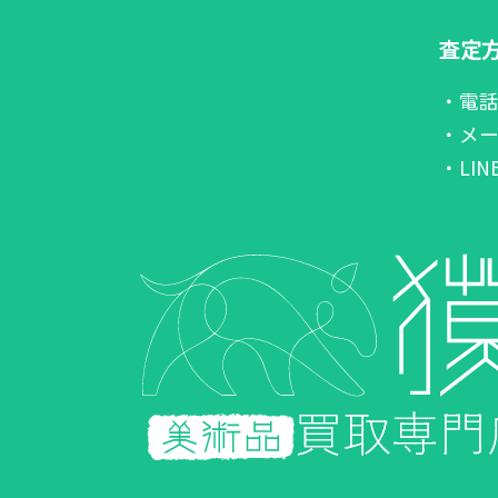
査定
・電
・メ
・LI