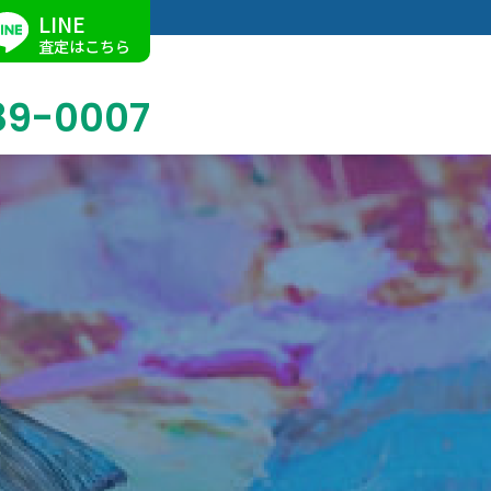
LINE
査定はこちら
89-0007
ブログ
掛軸買取
店舗での買取
名古屋店
求人情報
陶磁器・陶器買取
催事買取
Facebook
美術品・古美術品買取
ジュエリー・ウォッチ買取