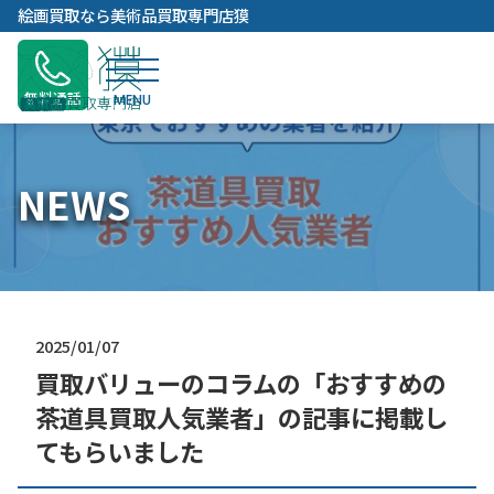
内
絵画買取なら美術品買取専門店獏
容
を
ス
無料通話
キ
ッ
プ
NEWS
2025/01/07
買取バリューのコラムの「おすすめの
茶道具買取人気業者」の記事に掲載し
てもらいました