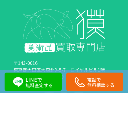
〒143-0016
東京都大田区大森北3-5-7 ロイヤルビル1階
営業時間：10:00～18:00 定休日：日曜日・祝日
LINEで
電話で
0120-89-0007
03-6423-1033
無料相談する
無料査定する
Copyright©株式会社獏 All Right Reserved.