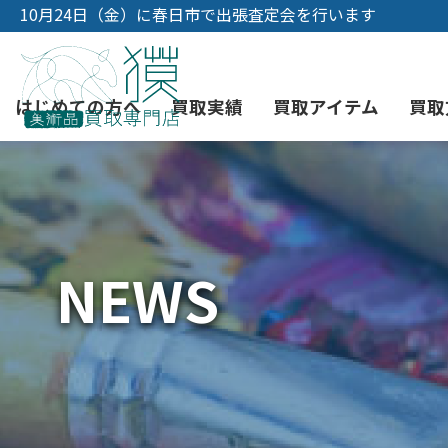
10月24日（金）に春日市で出張査定会を行います
はじめての方へ
買取実績
買取アイテム
買取
初めての美術品売却
絵画買取
3つの買取方法
東京店
会社概要
NEWS
骨董品買取
宅配・郵送買取
消費者志向自主宣言
YOUTUBE
西洋アンティーク買取
時価評価サービス
中国骨董品買取