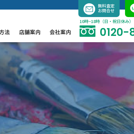
内
無料査定
お問合せ
容
を
10時~18時（日・祝日休み）
ス
0120-
方法
店舗案内
会社案内
キ
ッ
プ
よくあるご質問
現代アート買取
出張買取（無料）
大阪店
当社の特徴
茶道具買取
業者間オークション出品代行
instagram
彫刻・ブロンズ買取
工芸品買取