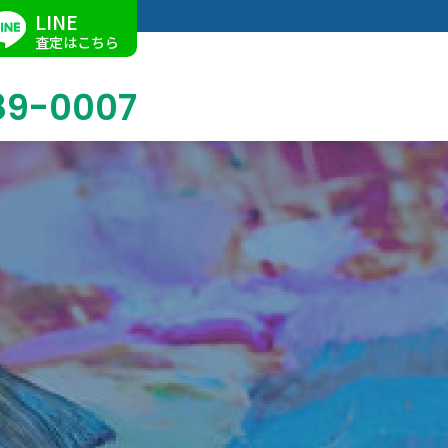
LINE
査定はこちら
89-0007
ブログ
掛軸買取
店舗での買取
名古屋店
求人情報
陶磁器・陶器買取
催事買取
Facebook
美術品・古美術品買取
ジュエリー・ウォッチ買取