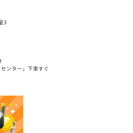
室3
分
スセンター」下車すぐ