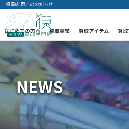
福岡店 閉店のお知らせ
はじめての方へ
買取実績
買取アイテム
買取
初めての美術品売却
絵画買取
3つの買取方法
東京店
会社概要
NEWS
骨董品買取
宅配・郵送買取
消費者志向自主宣言
YOUTUBE
西洋アンティーク買取
時価評価サービス
中国骨董品買取