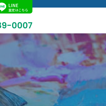
LINE
査定はこちら
89-0007
ブログ
掛軸買取
店舗での買取
名古屋店
求人情報
陶磁器・陶器買取
催事買取
Facebook
美術品・古美術品買取
ジュエリー・ウォッチ買取