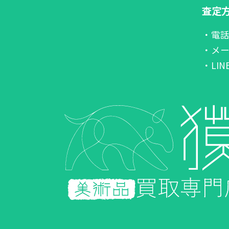
査定
・電
・メ
・LI