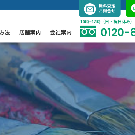
内
無料査定
お問合せ
容
を
10時~18時（日・祝日休み）
ス
0120-
方法
店舗案内
会社案内
キ
ッ
プ
よくあるご質問
現代アート買取
出張買取（無料）
大阪店
当社の特徴
茶道具買取
業者間オークション出品代行
instagram
彫刻・ブロンズ買取
工芸品買取