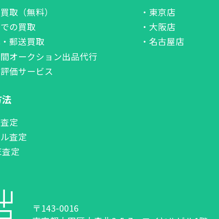
張買取（無料）
・東京店
舗での買取
・大阪店
配・郵送買取
・名古屋店
者間オークション出品代行
価評価サービス
方法
話査定
ール査定
NE査定
〒143-0016