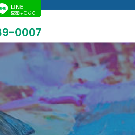
LINE
査定はこちら
89-0007
ブログ
掛軸買取
店舗での買取
名古屋店
求人情報
陶磁器・陶器買取
催事買取
Facebook
美術品・古美術品買取
ジュエリー・ウォッチ買取