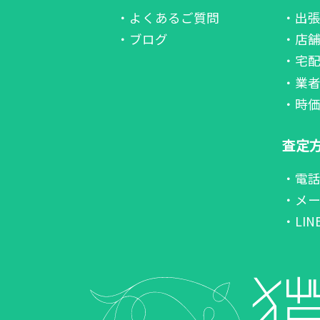
・よくあるご質問
・出
・ブログ
・店
・宅
・業
・時
査定
・電
・メ
・LI