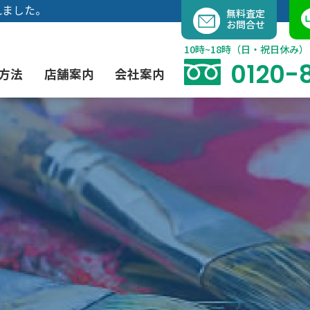
内
れました。
無料査定
お問合せ
容
を
10時~18時（日・祝日休み）
ス
0120-
方法
店舗案内
会社案内
キ
ッ
プ
よくあるご質問
現代アート買取
出張買取（無料）
大阪店
当社の特徴
茶道具買取
業者間オークション出品代行
instagram
彫刻・ブロンズ買取
工芸品買取