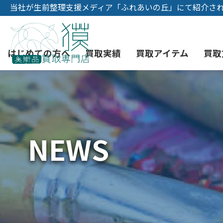
当社が生前整理支援メディア「ふれあいの丘」にて紹介さ
はじめての方へ
買取実績
買取アイテム
買取
初めての美術品売却
絵画買取
3つの買取方法
東京店
会社概要
NEWS
骨董品買取
宅配・郵送買取
消費者志向自主宣言
YOUTUBE
西洋アンティーク買取
時価評価サービス
中国骨董品買取