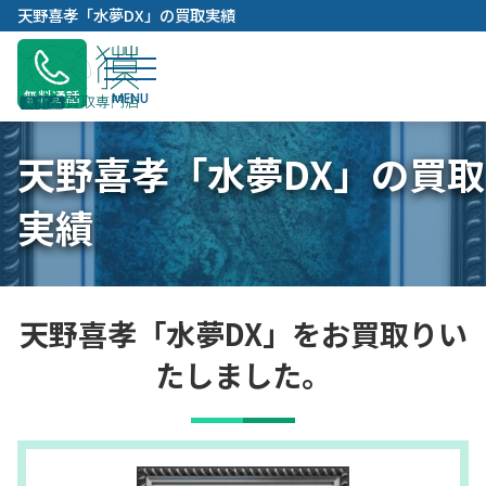
内
天野喜孝「水夢DX」の買取実績
容
を
ス
無料通話
キ
ッ
天野喜孝「水夢DX」の買取
プ
実績
天野喜孝「水夢DX」をお買取りい
たしました。