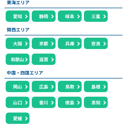
東海エリア
愛知
静岡
岐阜
三重
関西エリア
大阪
京都
兵庫
奈良
和歌山
滋賀
中国・四国エリア
岡山
広島
鳥取
島根
山口
香川
徳島
高知
愛媛