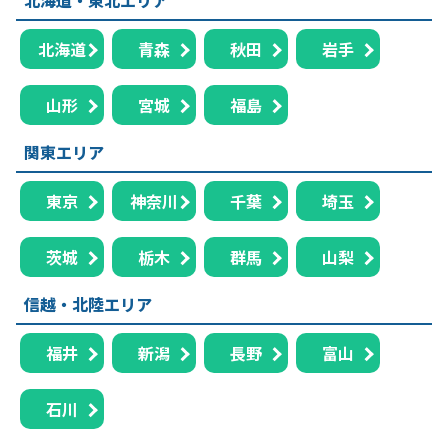
北海道
青森
秋田
岩手
山形
宮城
福島
関東エリア
東京
神奈川
千葉
埼玉
茨城
栃木
群馬
山梨
信越・北陸エリア
福井
新潟
長野
富山
石川