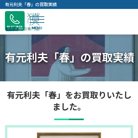
内
有元利夫「春」の買取実績
容
を
ス
無料通話
キ
ッ
プ
有元利夫「春」の買取実績
有元利夫「春」をお買取りいたし
ました。