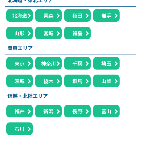
北海道
青森
秋田
岩手
山形
宮城
福島
関東エリア
東京
神奈川
千葉
埼玉
茨城
栃木
群馬
山梨
信越・北陸エリア
福井
新潟
長野
富山
石川