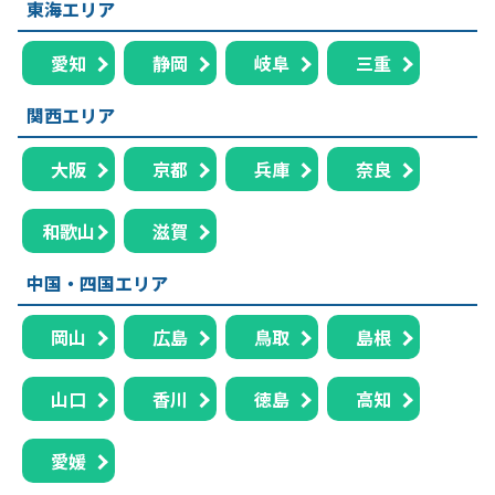
東海エリア
愛知
静岡
岐阜
三重
関西エリア
大阪
京都
兵庫
奈良
和歌山
滋賀
中国・四国エリア
岡山
広島
鳥取
島根
山口
香川
徳島
高知
愛媛