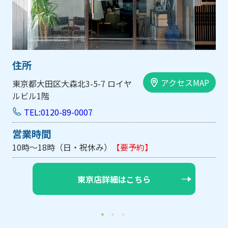
住所
AP
アクセスMAP
大阪市中央区内平野町1-1-5 西大
手前ビル103号
TEL:0120-89-0007
営業時間
10時～18時（日・祝休み/土曜は不定休）
【要予約】
大阪店詳細はこちら