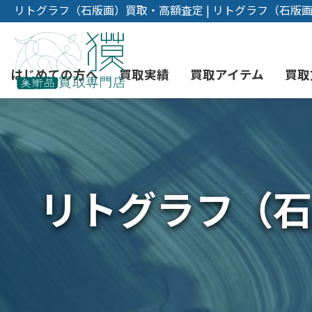
リトグラフ（石版画）買取・高額査定 | リトグラフ（石版
はじめての方へ
買取実績
買取アイテム
買取
初めての美術品売却
絵画買取
3つの買取方法
東京店
会社概要
リトグラフ（石
版画買取
宅配・郵送買取
消費者志向自主宣言
YOUTUBE
シルクスクリーン買取
時価評価サービス
曼荼羅買取