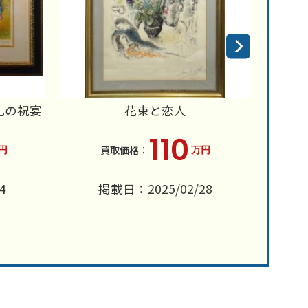
礼の祝宴
花束と恋人
110
円
万円
4
掲載日：2025/02/28