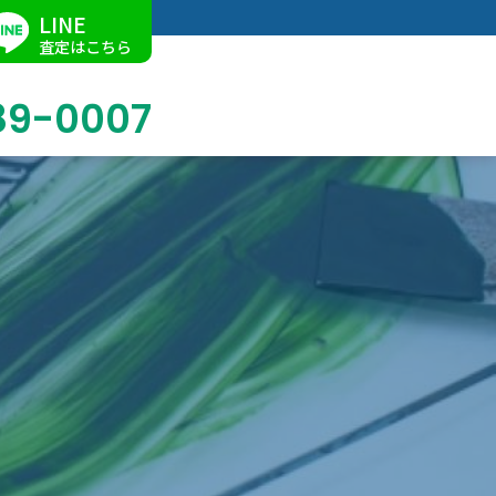
LINE
査定はこちら
89-0007
ブログ
油絵買取
店舗での買取
名古屋店
求人情報
リトグラフ買取
催事買取
Facebook
中国書画買取
作家一覧