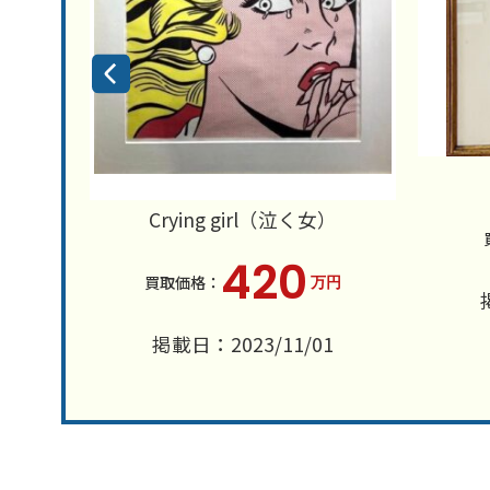
Crying girl（泣く女）
円
420
万円
4
掲載日：2023/11/01