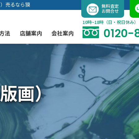
内
画）売るなら獏
無料査定
お問合せ
容
を
10時~18時（日・祝日休み）
ス
0120-
方法
店舗案内
会社案内
キ
ッ
プ
よくあるご質問
現代アート買取
出張買取（無料）
大阪店
当社の特徴
版画）
日本画買取
業者間オークション出品代行
instagram
浮世絵買取
買取アイテム一覧はこちら