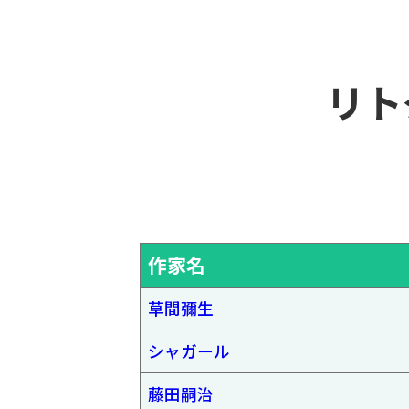
リト
作家名
草間彌生
シャガール
藤田嗣治