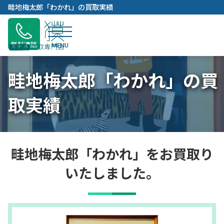
内
畦地梅太郎「わかれ」の買取実績
容
を
ス
無料通話
キ
ッ
畦地梅太郎「わかれ」の買
プ
取実績
畦地梅太郎「わかれ」をお買取り
いたしました。