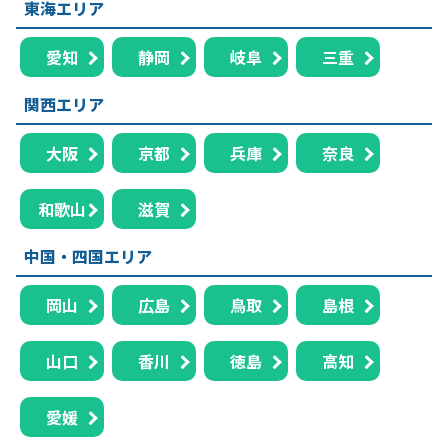
東海エリア
愛知
静岡
岐阜
三重
関西エリア
大阪
京都
兵庫
奈良
和歌山
滋賀
中国・四国エリア
岡山
広島
鳥取
島根
山口
香川
徳島
高知
愛媛