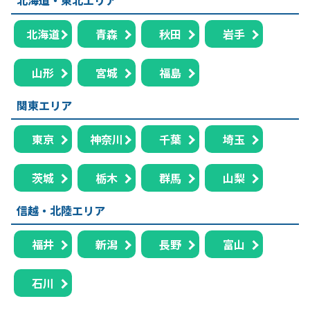
北海道
青森
秋田
岩手
山形
宮城
福島
関東エリア
東京
神奈川
千葉
埼玉
茨城
栃木
群馬
山梨
信越・北陸エリア
福井
新潟
長野
富山
石川