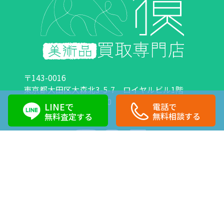
〒143-0016
東京都大田区大森北3-5-7 ロイヤルビル1階
営業時間：10:00～18:00 定休日：日曜日・祝日
LINEで
電話で
0120-89-0007
03-6423-1033
無料相談する
無料査定する
Copyright©株式会社獏 All Right Reserved.