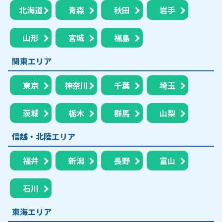
北海道
青森
秋田
岩手
山形
宮城
福島
関東エリア
東京
神奈川
千葉
埼玉
茨城
栃木
群馬
山梨
信越・北陸エリア
福井
新潟
長野
富山
石川
東海エリア