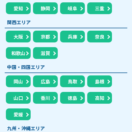
愛知
静岡
岐阜
三重
関西エリア
大阪
京都
兵庫
奈良
和歌山
滋賀
中国・四国エリア
岡山
広島
鳥取
島根
山口
香川
徳島
高知
愛媛
九州・沖縄エリア