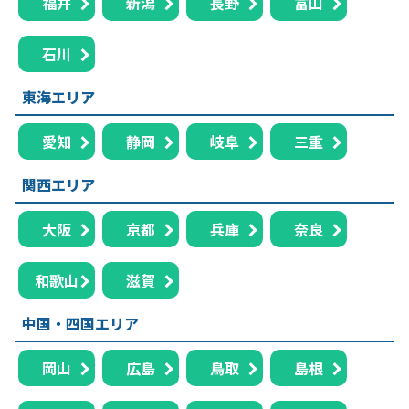
福井
新潟
長野
富山
石川
東海エリア
愛知
静岡
岐阜
三重
関西エリア
大阪
京都
兵庫
奈良
和歌山
滋賀
中国・四国エリア
岡山
広島
鳥取
島根