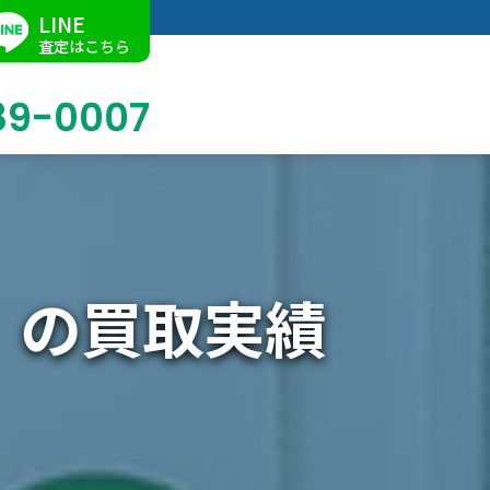
LINE
査定はこちら
89-0007
ブログ
掛軸買取
店舗での買取
名古屋店
求人情報
l」の買取実績
陶磁器・陶器買取
催事買取
Facebook
美術品・古美術品買取
ジュエリー・ウォッチ買取