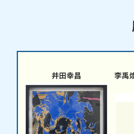
井田幸昌
李禹