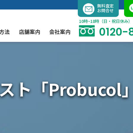
内
無料査定
お問合せ
容
を
10時~18時（日・祝日休み）
ス
0120-
方法
店舗案内
会社案内
キ
ッ
プ
よくあるご質問
現代アート買取
出張買取（無料）
大阪店
当社の特徴
ト「Probuco
茶道具買取
業者間オークション出品代行
instagram
彫刻・ブロンズ買取
工芸品買取