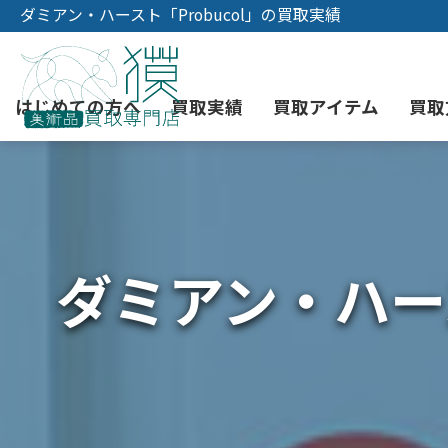
ダミアン・ハースト「Probucol」の買取実績
はじめての方へ
買取実績
買取アイテム
買取
初めての美術品売却
絵画買取
3つの買取方法
東京店
会社概要
ダミアン・ハース
骨董品買取
宅配・郵送買取
消費者志向自主宣言
YOUTUBE
西洋アンティーク買取
時価評価サービス
中国骨董品買取