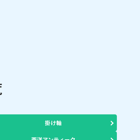
覧
掛け軸
西洋アンティーク