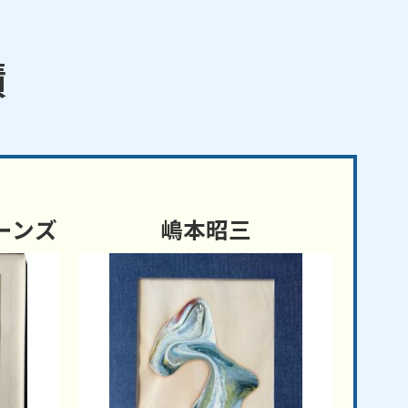
績
ーンズ
嶋本昭三