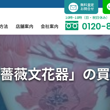
内
無料査定
お問合せ
容
を
10時~18時（日・祝日休み）
ス
0120-
方法
店舗案内
会社案内
キ
ッ
プ
よくあるご質問
現代アート買取
出張買取（無料）
大阪店
当社の特徴
薔薇文花器」の買
茶道具買取
業者間オークション出品代行
instagram
彫刻・ブロンズ買取
工芸品買取