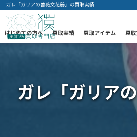
ガレ「ガリアの薔薇文花器」の買取実績
はじめての方へ
買取実績
買取アイテム
買取
初めての美術品売却
絵画買取
3つの買取方法
東京店
会社概要
ガレ「ガリアの
骨董品買取
宅配・郵送買取
消費者志向自主宣言
YOUTUBE
西洋アンティーク買取
時価評価サービス
中国骨董品買取