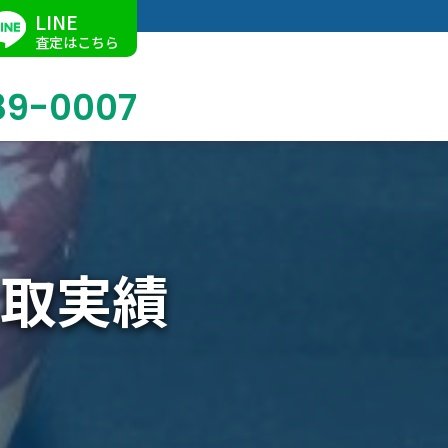
LINE
査定はこちら
89-0007
ブログ
掛軸買取
店舗での買取
名古屋店
求人情報
取実績
陶磁器・陶器買取
催事買取
Facebook
美術品・古美術品買取
ジュエリー・ウォッチ買取