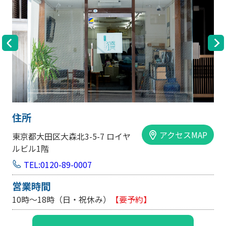
住所
アクセスMAP
アク
大阪市中央区内平野町1-1-5 西大
手前ビル103号
TEL:0120-89-0007
営業時間
10時～18時（日・祝休み/土曜は不定休）
【