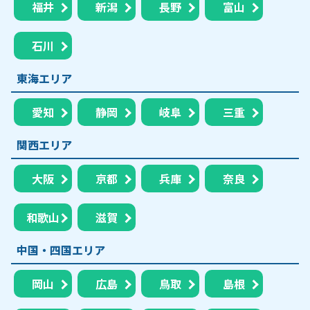
福井
新潟
長野
富山
石川
東海エリア
愛知
静岡
岐阜
三重
関西エリア
大阪
京都
兵庫
奈良
和歌山
滋賀
中国・四国エリア
岡山
広島
鳥取
島根