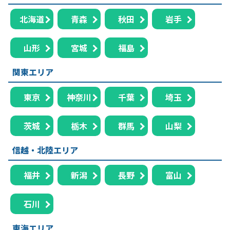
北海道
青森
秋田
岩手
山形
宮城
福島
関東エリア
東京
神奈川
千葉
埼玉
茨城
栃木
群馬
山梨
信越・北陸エリア
福井
新潟
長野
富山
石川
東海エリア