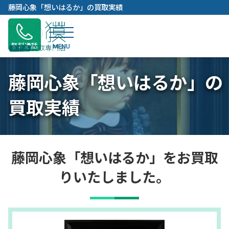
内
藤岡心象「想いはるか」の買取実績
容
を
ス
無料通話
キ
ッ
藤岡心象「想いはるか」の
プ
買取実績
藤岡心象「想いはるか」をお買取
りいたしました。