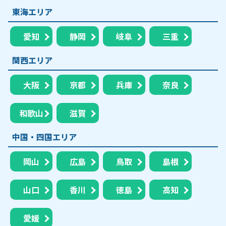
東海エリア
愛知
静岡
岐阜
三重
関西エリア
大阪
京都
兵庫
奈良
和歌山
滋賀
中国・四国エリア
岡山
広島
鳥取
島根
山口
香川
徳島
高知
愛媛