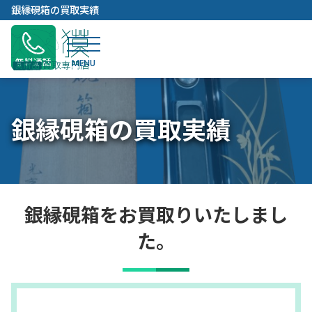
内
銀縁硯箱の買取実績
容
を
ス
無料通話
キ
ッ
プ
銀縁硯箱の買取実績
銀縁硯箱をお買取りいたしまし
た。